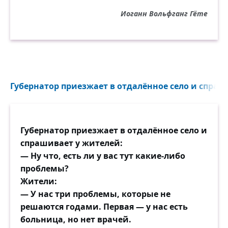
Я нынче тихо говорю: — Постой,
Закрой глаза и вспомни, дорогой,
Иоганн Вольфганг Гёте
Что был же ты хорошим человеком.
Звучит-то как: «хороший человек»!
Да и друзьями стоит ли швыряться?
Чины, увы, даются не навек.
Губернатор приезжает в отдалённое село и спраши
И жизнь капризна, как теченье рек,
Ни от чего не надо зарекаться.
Гай Юлий Цезарь в этом понимал.
Губернатор приезжает в отдалённое село и
Его приказ сурово выполнялся —
спрашивает у жителей:
Когда от сна он утром восставал:
— Ну что, есть ли у вас тут какие-либо
— Ты смертен, Цезарь! — стражник
проблемы?
восклицал,
Жители:
— Ты смертен, Цезарь! — чтоб не
— У нас три проблемы, которые не
зазнавался!
решаются годами. Первая — у нас есть
больница, но нет врачей.