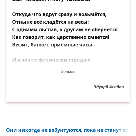
Откуда что вдруг сразу и возьмётся,
Отныне всё кладётся на весы:
С одними льстив, к другим не обернётся,
Как говорит, как царственно смеётся!
Визит, банкет, приёмные часы...
И я почти физически страдаю,
Коль друг мой зла не в силах превозмочь.
Больше
Он всё дубеет, чванством обрастая,
И, видя, как он счастлив, я не знаю,
Эдуард Асадов
Ну чем ему, несчастному, помочь?!
И как ему, бедняге, втолковать,
Что вес его и всё его значенье
Лишь в стенах своего учрежденья,
А за дверьми его и не видать?
Они никогда не взбунтуются, пока не станут созн