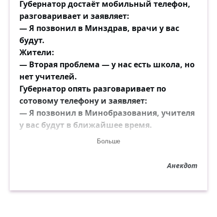
Чем не лекарство, милый, против
Губернатор достаёт мобильный телефон,
чванства?!
разговаривает и заявляет:
А коль не хочешь, так совет прими:
— Я позвонил в Минздрав, врачи у вас
В какое б ты ни выходил «начальство»,
будут.
Душой останься всё-таки с людьми!
Жители:
— Вторая проблема — у нас есть школа, но
нет учителей.
Губернатор опять разговаривает по
сотовому телефону и заявляет:
— Я позвонил в Минобразования, учителя
у вас будут в ближайшее время.
Жители:
Больше
— И третья проблема — у нас здесь нет
сотовой связи...
Анекдот