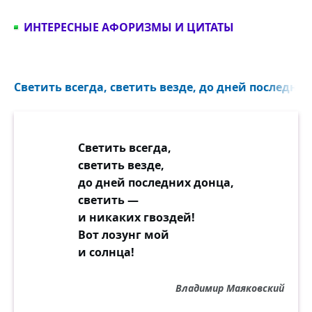
Вспыхнет ли, примет ли облик
ИНТЕРЕСНЫЕ АФОРИЗМЫ И ЦИТАТЫ
безвестного образа
Будто случайного?
Примет ли облик безвестного образа,
Светить всегда, светить везде, до дней последних
Будто случайного…
Это не сон,
Это не сон,
Светить всегда,
Это вся правда моя,
светить везде,
Это истина.
до дней последних донца,
Смерть побеждающий вечный закон —
светить —
Это любовь моя.
и никаких гвоздей!
Вот лозунг мой
и солнца!
Владимир Маяковский