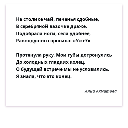
в новостройках прекрасно играет.
Разбегаемся все. Только смерть нас одна
собирает.
На столике чай, печенья сдобные,
В серебряной вазочке драже.
Значит, нету разлук.
Подобрала ноги, села удобнее,
Существует громадная встреча.
Равнодушно спросила: «Уже?»
Значит, кто-то нас вдруг
в темноте обнимает за плечи,
Протянула руку. Мои губы дотронулись
и, полны темноты,
До холодных гладких колец.
и, полны темноты и покоя,
О будущей встрече мы не условились.
мы все вместе стоим над холодной
Я знала, что это конец.
блестящей рекою...
Анна Ахматова