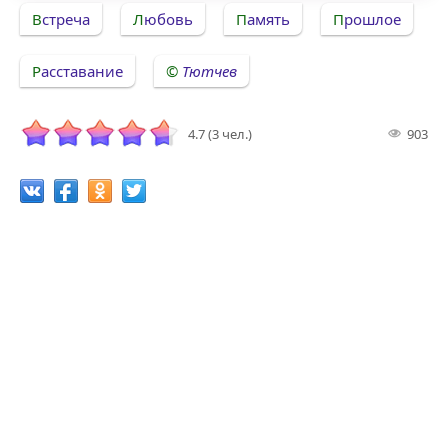
Встреча
Любовь
Память
Прошлое
Расставание
Тютчев
4.7 (3 чел.)
903