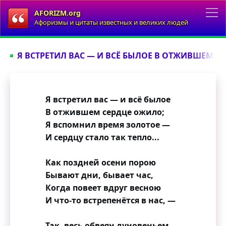
AFORIZM.org
Афоризмы и цитаты известных и великих людей
Я ВСТРЕТИЛ ВАС — И ВСЁ БЫЛОЕ В ОТЖИВШЕМ СЕ
Я встретил вас — и всё былое
В отжившем сердце ожило;
Я вспомнил время золотое —
И сердцу стало так тепло...
Как поздней осени порою
Бывают дни, бывает час,
Когда повеет вдруг весною
И что-то встрепенётся в нас, —
Так, весь обвеян дуновеньем