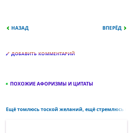
ПРЕДЫДУЩИЙ: Я ХОРОША ДО БЕЗОБРАЗИЯ, ВО ВР
СЛЕДУЮЩИЙ:
НАЗАД
ВПЕРЁД
Добавить комментарий
ДОБАВИТЬ КОММЕНТАРИЙ
ПОХОЖИЕ АФОРИЗМЫ И ЦИТАТЫ
Ещё томлюсь тоской желаний, ещё стремлюсь к те