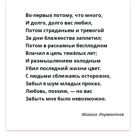
Шумят под робкими шагами.
Во-первых потому, что много,
И странная тоска теснит уж грудь мою,
И долго, долго вас любил,
Я думаю об ней, я плачу и люблю,
Потом страданьем и тревогой
Люблю мечты моей созданье
За дни блаженства заплатил;
С глазами, полными лазурного огня,
Потом в раскаяньи бесплодном
С улыбкой розовой, как молодого дня
Влачил я цепь тяжёлых лет;
За рощей первое сиянье.
И размышлением холодным
Убил последний жизни цвет.
Так царства дивного всесильный
С людьми сближаясь осторожно,
господин —
Забыл я шум младых проказ,
Я долгие часы просиживал один,
Любовь, поэзию, — но вас
И память их жива поныне
Забыть мне было невозможно.
Под бурей тягостных сомнений и
страстей,
Михаил Лермонтов
Как свежий островок безвредно средь
морей
Цветёт на влажной их пустыне.