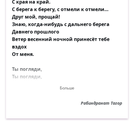
C края на край.
C берега к берегу, с отмели к отмели…
Друг мой, прощай!
Знаю, когда-нибудь с дальнего берега
Давнего прошлого
Ветер весенний ночной принесёт тебе
вздох
От меня.
Ты погляди,
Ты погляди,
Ты погляди, не осталось ли что-нибудь
Больше
После меня.
Рабиндранат Тагор
В полночь забвенья на поздней окраине
Жизни твоей.
Ты погляди без отчаянья, ты погляди
Без отчаянья.