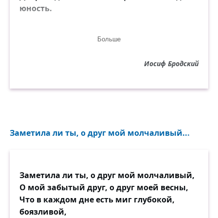
юность.
Джаз предместий приветствует нас,
Больше
слышишь трубы предместий,
золотой диксиленд
Иосиф Бродский
в чёрных кепках прекрасный, прелестный,
не душа и не плоть —
чья-то тень над родным патефоном,
словно платье твоё вдруг подброшено
вверх саксофоном.
Заметила ли ты, о друг мой молчаливый...
В ярко-красном кашне
и в плаще в подворотнях, в парадных
ты стоишь на виду,
Заметила ли ты, о друг мой молчаливый,
на мосту возле лет безвозвратных,
О мой забытый друг, о друг моей весны,
прижимая к лицу
Что в каждом дне есть миг глубокой,
недопитый стакан лимонада,
боязливой,
и ревёт позади дорогая труба комбината.