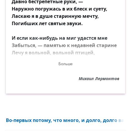
Давно бестрепетные руки, —
Наружно погружась в их блеск и суету,
Ласкаю я в душе старинную мечту,
Погибших лет святые звуки.
И если как-нибудь на миг удастся мне
Забыться, — памятью к недавней старине
Лечу я вольной, вольной птицей,
И вижу я себя ребёнком, и кругом
Больше
Родные всё места: высокий барский дом
И сад с разрушенной теплицей,
Михаил Лермонтов
Зелёной сетью трав подёрнут спящий
пруд,
А за прудом село дымится — и встают
Вдали туманы над полями.
В аллею тёмную вхожу я, сквозь кусты
Во-первых потому, что много, и долго, долго вас л
Глядит вечерний луч, и жёлтые листы