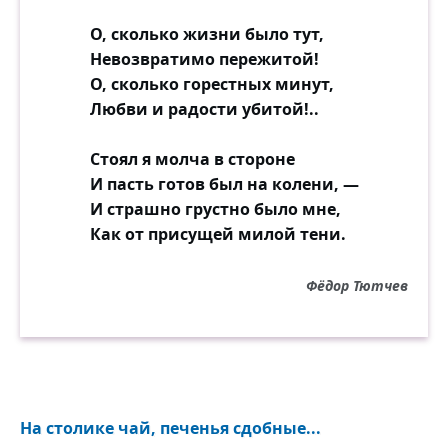
поднебесье.
О, сколько жизни было тут,
Невозвратимо пережитой!
Это наша зима.
О, сколько горестных минут,
Современный фонарь смотрит
Любви и радости убитой!..
мертвенным оком,
предо мною горят
Стоял я молча в стороне
ослепительно тысячи окон.
И пасть готов был на колени, —
Возвышаю свой крик,
И страшно грустно было мне,
чтоб с домами ему не столкнуться:
Как от присущей милой тени.
это наша зима всё не может обратно
вернуться.
Фёдор Тютчев
Не до смерти ли, нет,
мы её не найдём, не находим.
От рожденья на свет
ежедневно куда-то уходим,
словно кто-то вдали
На столике чай, печенья сдобные...