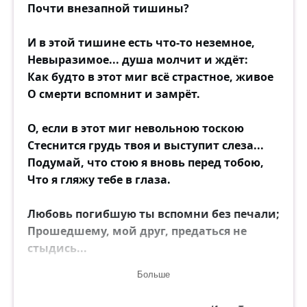
Почти внезапной тишины?
Добрый день. Ну и встреча у нас.
И в этой тишине есть что-то неземное,
До чего ты бесплотна:
Невыразимое... душа молчит и ждёт:
рядом новый закат
Как будто в этот миг всё страстное, живое
гонит вдаль огневые полотна.
О смерти вспомнит и замрёт.
До чего ты бедна. Столько лет,
а промчались напрасно.
О, если в этот миг невольною тоскою
Добрый день, моя юность. Боже мой, до
Стеснится грудь твоя и выступит слеза...
чего ты прекрасна...
Подумай, что стою я вновь перед тобою,
Что я гляжу тебе в глаза.
Вот я вновь прохожу
в том же светлом раю — с остановки
Любовь погибшую ты вспомни без печали;
налево,
Прошедшему, мой друг, предаться не
предо мною бежит,
стыдись...
закрываясь ладонями, новая Ева,
Мы жизни хоть на миг друг другу руки
ярко-красный Адам
Больше
дали,
вдалеке появляется в арках,
Мы хоть на миг с тобой сошлись.
невский ветер звенит заунывно в