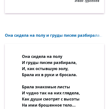
Иван Тургенев
развешанных арфах...
Неужели не я,
освещённый тремя фонарями,
столько лет в темноте
Она сидела на полу и груды писем разбирала...
по осколкам бежал пустырями,
и сиянье небес
у подъёмного крана клубилось?
Неужели не я? Что-то здесь навсегда
Она сидела на полу
изменилось...
И груды писем разбирала,
И, как остывшую золу,
По замёрзшим холмам
Брала их в руки и бросала.
молчаливо несутся борзые,
среди красных болот
Брала знакомые листы
возникают гудки поездные,
И чудно так на них глядела,
на пустое шоссе,
Как души смотрят с высоты
пропадая в дыму редколесья,
На ими брошенное тело...
вылетает такси, и осины глядят в