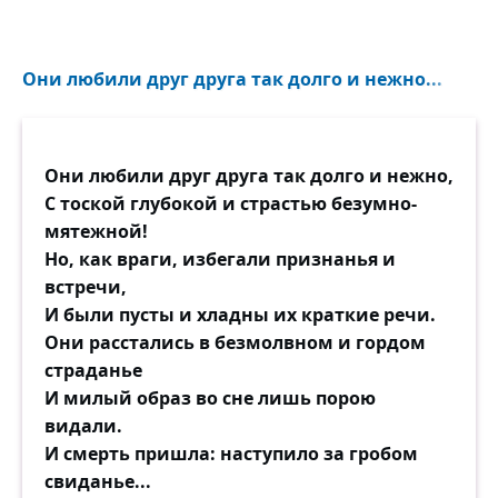
Когда ж, опомнившись, обман я узнаю
И шум толпы людской спугнёт мечту мою,
Они любили друг друга так долго и нежно...
На праздник незванную гостью,
О, как мне хочется смутить весёлость их
И дерзко бросить им в глаза железный
Они любили друг друга так долго и нежно,
стих,
С тоской глубокой и страстью безумно-
Облитый горечью и злостью!..
мятежной!
Но, как враги, избегали признанья и
встречи,
И были пусты и хладны их краткие речи.
Они расстались в безмолвном и гордом
страданье
И милый образ во сне лишь порою
видали.
И смерть пришла: наступило за гробом
свиданье...