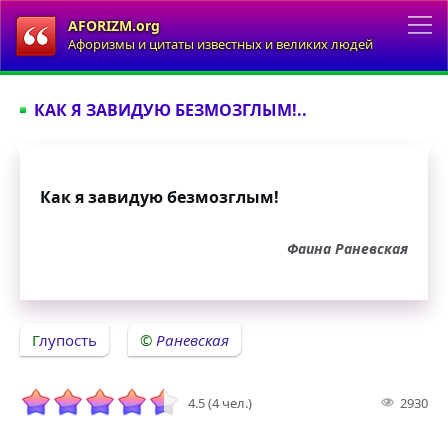
AFORIZM.org
Афоризмы и цитаты известных и великих людей
КАК Я ЗАВИДУЮ БЕЗМОЗГЛЫМ!..
Как я завидую безмозглым!
Фаина Раневская
Глупость
Раневская
4.5 (4 чел.)
2930