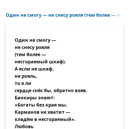
Один не смогу — не снесу рояля (тем более — нес
Один не смогу —
не снесу рояля
(тем более —
несгораемый шкаф).
А если не шкаф,
не рояль,
то я ли
сердце снёс бы, обратно взяв.
Банкиры знают:
«Богаты без края мы.
Карманов не хватит —
кладём в несгораемый».
Любовь