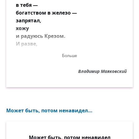
в тебя —
богатством в железо —
запрятал,
хожу
и радуюсь Крезом.
И разве,
если захочется очень,
Больше
улыбку возьму,
пол-улыбки
Владимир Маяковский
и мельче,
с другими кутя,
протрачу в полночи
рублей пятнадцать лирической мелочи.
Может быть, потом ненавидел...
Может быть, потом ненавидел