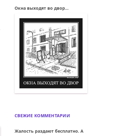
Окна выходят во двор...
МУ РАССКАЗАЛА СКАЗКИ...»
ИЙ: ТОЛСТОЙ СКАЗАЛ, ЧТО СМЕРТИ НЕТ, 
Окна выходят во двор. Демотиватор
СВЕЖИЕ КОММЕНТАРИИ
Жалость раздают бесплатно. А