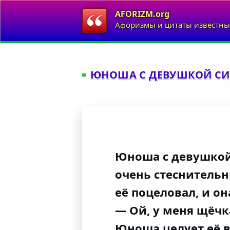
AFORIZM.org
Афоризмы и цитаты известны
ЮНОША С ДЕВУШКОЙ СИД
Юноша с девушкой
очень стеснительн
её поцеловал, и он
— Ой, у меня щёчк
Юноша целует её в