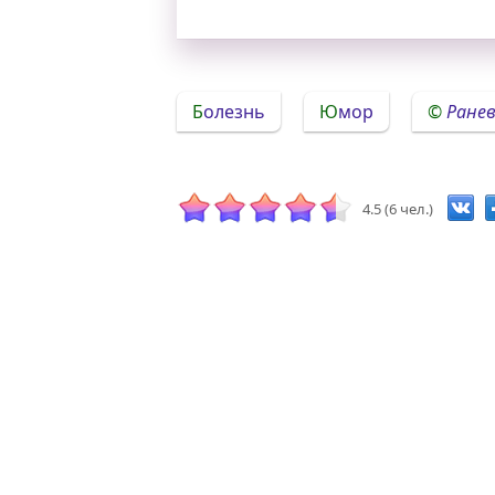
Болезнь
Юмор
Ранев
4.5 (6 чел.)