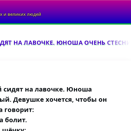
х и великих людей
ЯТ НА ЛАВОЧКЕ. ЮНОША ОЧЕНЬ СТЕСНИ
 сидят на лавочке. Юноша
ый. Девушке хочется, чтобы он
а говорит:
а болит.
 щёчку: