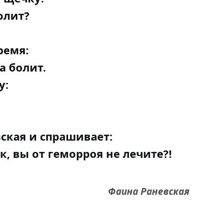
олит?
ремя:
а болит.
у:
ская и спрашивает:
, вы от геморроя не лечите?!
Фаина Раневская