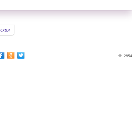
ская
2854