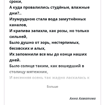
сроки,
А куда провалились студёные, влажные
дни?..
Изумрудною стала вода замутнённых
каналов,
И крапива запахла, как розы, но только
сильней,
Было душно от зорь, нестерпимых,
бесовских и алых,
Их запомнили все мы до конца наших
дней.
Было солнце таким, как вошедший в
столицу мятежник,
И весенняя осень так жадно ласкалась к
нему,
Больше
Что казалось — сейчас забелеет
прозрачный подснежник...
Анна Ахматова
Вот когда подошёл ты, спокойный, к