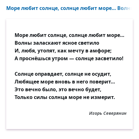
Море любит солнце, солнце любит море… Волны за
Море любит солнце, солнце любит море…
Волны заласкают ясное светило
И, любя, утопят, как мечту в амфоре;
А проснёшься утром — солнце засветило!
Солнце оправдает, солнце не осудит,
Любящее море вновь в него поверит…
Это вечно было, это вечно будет,
Только силы солнца море не измерит.
Игорь Северянин