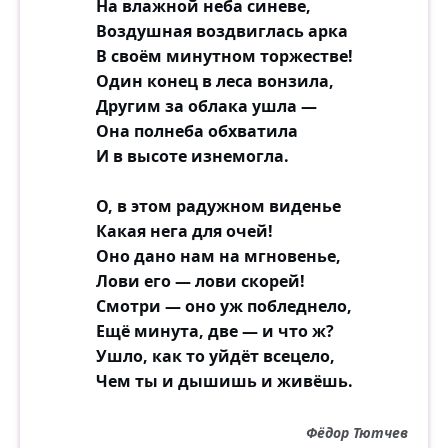
На влажной неба синеве,
Воздушная воздвиглась арка
В своём минутном торжестве!
Один конец в леса вонзила,
Другим за облака ушла —
Она полнеба обхватила
И в высоте изнемогла.
О, в этом радужном виденье
Какая нега для очей!
Оно дано нам на мгновенье,
Лови его — лови скорей!
Смотри — оно уж побледнело,
Ещё минута, две — и что ж?
Ушло, как то уйдёт всецело,
Чем ты и дышишь и живёшь.
Фёдор Тютчев