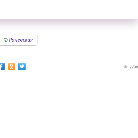
Раневская
2798