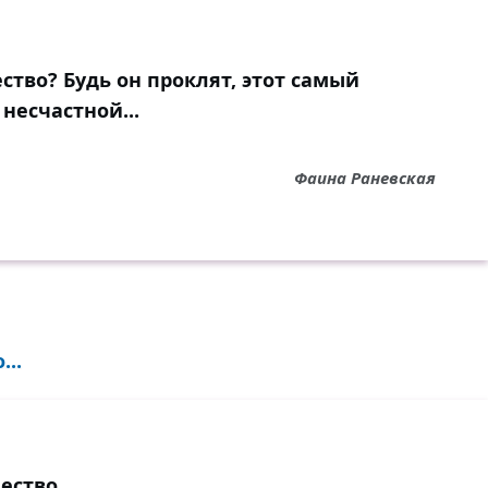
ство? Будь он проклят, этот самый
несчастной...
Фаина Раневская
..
ество.