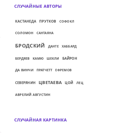
СЛУЧАЙНЫЕ АВТОРЫ
КАСТАНЕДА
ПРУТКОВ
СОФОКЛ
СОЛОМОН
САНТАЯНА
ВА ПРЕЛЕСТНИЦУ...
ИЙ: РАНЕВСКУЮ О ЧЁМ-ТО ПОПРОСИЛИ И
БРОДСКИЙ
ДАНТЕ
ХАББАРД
БЕРДЯЕВ
КАМЮ
БАЙРОН
ШЕКЛИ
ДА ВИНЧИ
ПРАТЧЕТТ
ЕФРЕМОВ
ЦВЕТАЕВА
СЕВЕРЯНИН
ЦОЙ
ЛЕЦ
АВРЕЛИЙ АВГУСТИН
СЛУЧАЙНАЯ КАРТИНКА