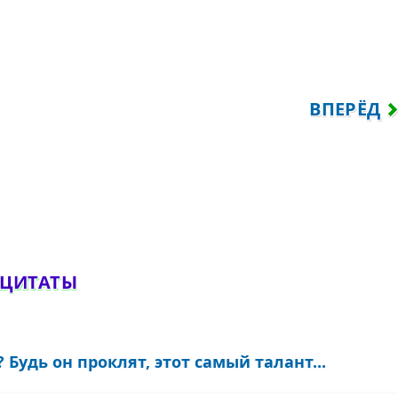
ОН В КРЫМУ, Я ИГРАЮ В ПЬЕСЕ СУМБАТО
СЛЕДУЮЩ
ВПЕРЁД
обавить комментарий
 ЦИТАТЫ
Будь он проклят, этот самый талант...