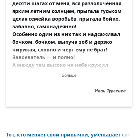
десяти шагах от меня, вся раззолочённая
ярким летним солнцем, прыгала гуськом
целая семейка воробьёв, прыгала бойко,
забавно, самонадеянно!
Особенно один из них так и надсаживал
бочком, бочком, выпуча зоб и дерзко
чирикая, словно и чёрт ему не брат!
Завоеватель — и полно!
А между тем высоко на небе кружил
ястреб, которому, быть может, суждено
Больше
сожрать именно этого самого
завоевателя.
Иван Тургенев
Я поглядел, рассмеялся, встряхнулся — и
грустные думы тотчас отлетели прочь:
отвагу, удаль, охоту к жизни почувствовал
я.
И пускай надо мной кружит мой ястреб...
— Мы ещё повоюем, чёрт возьми!
Тот, кто меняет свои привычки, уменьшает своё сч