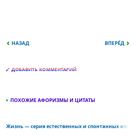
ПРЕДЫДУЩИЙ: РАНА – ЭТО МЕСТО, ЧЕРЕЗ КОТОРОЕ
СЛЕДУЮЩИЙ:
НАЗАД
ВПЕРЁД
Добавить комментарий
ДОБАВИТЬ КОММЕНТАРИЙ
ПОХОЖИЕ АФОРИЗМЫ И ЦИТАТЫ
Жизнь ― серия естественных и спонтанных измен