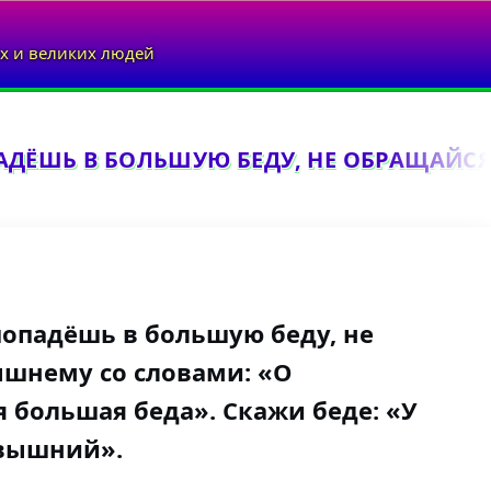
х и великих людей
ДЁШЬ В БОЛЬШУЮ БЕДУ, НЕ ОБРАЩАЙСЯ 
опадёшь в большую беду, не
ышнему со словами: «О
 большая беда». Скажи беде: «У
вышний».