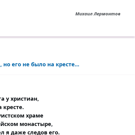
Михаил Лермонтов
 но его не было на кресте...
га y христиан,
а кресте.
уистском храме
йском монастыре,
л я даже следов его.