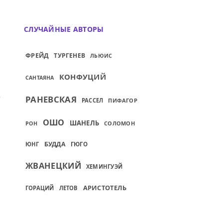
СЛУЧАЙНЫЕ АВТОРЫ
ФРЕЙД
ТУРГЕНЕВ
ЛЬЮИС
КОНФУЦИЙ
САНТАЯНА
ЕШЬ НАЙТИ СЛАДОСТЬ...
ИЙ: У КОГО БОЛЬШАЯ ЛЮБОВЬ, У ТОГО 
РАНЕВСКАЯ
РАССЕЛ
ПИФАГОР
ОШО
ШАНЕЛЬ
СОЛОМОН
РОН
БУДДА
ЮНГ
ГЮГО
ЖВАНЕЦКИЙ
ХЕМИНГУЭЙ
АРИСТОТЕЛЬ
ГОРАЦИЙ
ЛЕТОВ