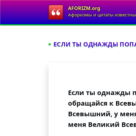
AFORIZM.org
Афоризмы и цитаты известны
ЕСЛИ ТЫ ОДНАЖДЫ ПОПА
Если ты однажды п
обращайся к Всев
Всевышний, у меня
меня Великий Все