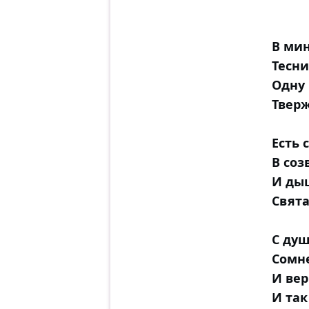
В мин
Тесни
Одну
Тверж
Есть 
В соз
И ды
Свята
С душ
Сомн
И вер
И так 