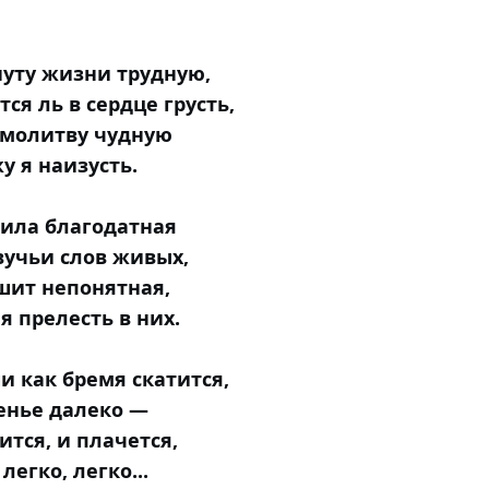
уту жизни трудную,
тся ль в сердце грусть,
 молитву чудную
у я наизусть.
сила благодатная
вучьи слов живых,
шит непонятная,
я прелесть в них.
и как бремя скатится,
енье далеко —
ится, и плачется,
легко, легко...