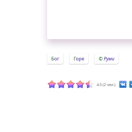
Бог
Горе
Руми
4.5 (2 чел.)