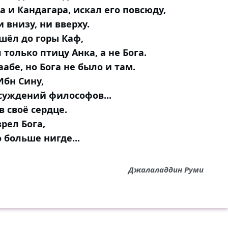
а и Кандагара, искал его повсюду,
и внизу, ни вверху.
шёл до горы Каф,
 только птицу Анка, а не Бога.
аабе, но Бога не было и там.
Ибн Сину,
суждений философов...
в своё сердце.
зрел Бога,
 больше нигде...
Джалаладдин Руми