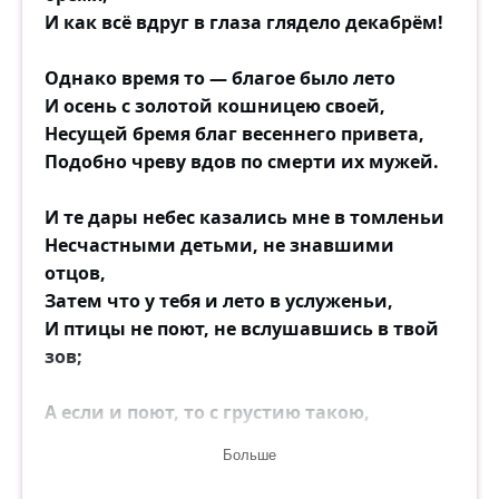
И как всё вдруг в глаза глядело декабрём!
Однако время то — благое было лето
И осень с золотой кошницею своей,
Несущей бремя благ весеннего привета,
Подобно чреву вдов по смерти их мужей.
И те дары небес казались мне в томленьи
Несчастными детьми, не знавшими
отцов,
Затем что у тебя и лето в услуженьи,
И птицы не поют, не вслушавшись в твой
зов;
А если и поют, то с грустию такою,
Что листья блекнут вкруг — ну, точно пред
Больше
зимою.