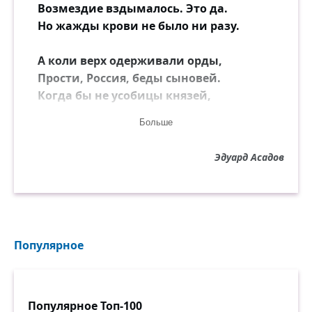
Возмездие вздымалось. Это да.
Но жажды крови не было ни разу.
А коли верх одерживали орды,
Прости, Россия, беды сыновей.
Когда бы не усобицы князей,
То как же ордам дали бы по мордам!
Больше
Но только подлость радовалась зря.
Эдуард Асадов
С богатырём недолговечны шутки:
Да, можно обмануть богатыря,
Но победить — вот это уже дудки!
Ведь это было так же бы смешно,
Популярное
Как, скажем, биться с солнцем и луною.
Тому порукой — озеро Чудское,
Река Непрядва и Бородино.
Популярное Топ-100