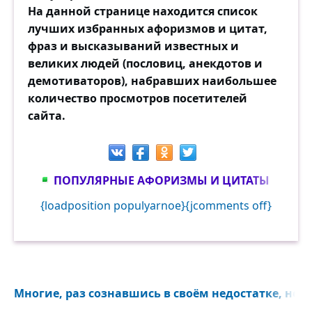
И если тьмы тевтонцев иль Батыя
На данной странице находится список
Нашли конец на родине моей,
лучших избранных афоризмов и цитат,
То нынешняя гордая Россия
фраз и высказываний известных и
Стократ ещё прекрасней и сильней!
великих людей (пословиц, анекдотов и
демотиваторов), набравших наибольшее
И в схватке с самой лютою войною
количество просмотров посетителей
Она и ад сумела превозмочь.
сайта.
Тому порукой — города-герои
В огнях салюта в праздничную ночь!
ПОПУЛЯРНЫЕ АФОРИЗМЫ И ЦИТАТЫ
И вечно тем сильна моя страна,
Что никого нигде не унижала.
{loadposition populyarnoe}{jcomments off}
Ведь доброта сильнее, чем война,
Как бескорыстье действеннее жала.
Встаёт заря, светла и горяча.
И будет так вовеки нерушимо.
Многие, раз сознавшись в своём недостатке, не 
Россия начиналась не с меча,