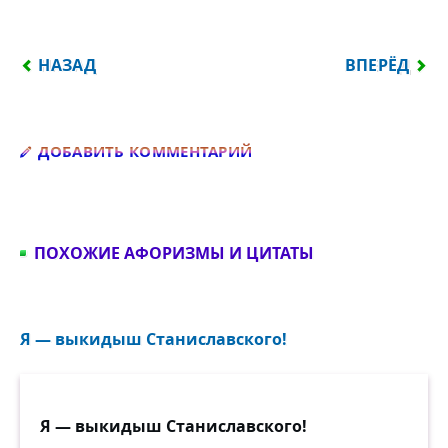
ПРЕДЫДУЩИЙ: Я НЕ МОГУ ЕСТЬ МЯСО. ОНО ХОДИЛ
СЛЕДУЮЩИЙ
НАЗАД
ВПЕРЁД
Добавить комментарий
ДОБАВИТЬ КОММЕНТАРИЙ
ПОХОЖИЕ АФОРИЗМЫ И ЦИТАТЫ
Я — выкидыш Станиславского!
Я — выкидыш Станиславского!