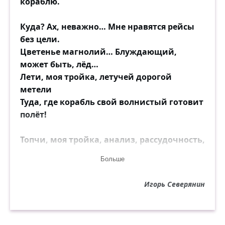
кораблю.
Куда? Ах, неважно… Мне нравятся рейсы
без цели.
Цветенье магнолий… Блуждающий,
может быть, лёд…
Лети, моя тройка, летучей дорогой
метели
Туда, где корабль свой волнистый готовит
полёт!
Топчи, моя тройка, анализ, рассудочность,
чинность!
Больше
Дымись кружевным, пенно-пламенным
белым огнём!
Игорь Северянин
Зачем? Беззачемно! Мне сердце пьянит
беспричинность!
Корабль отплывает куда-то. Я буду на нём!