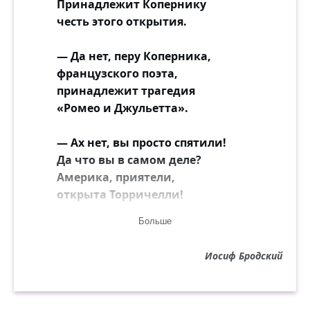
Принадлежит Копернику
честь этого открытия.
— Да нет, перу Коперника,
французского поэта,
принадлежит трагедия
«Ромео и Джульетта».
— Ах нет, вы просто спятили!
Да что вы в самом деле?
Америка, приятели,
открыта Торричелли!
Больше
— Ну нет, вы всё напутали.
Как следует усвойте:
Иосиф Бродский
Не Торричелли, — Ньютоном
Америка... — Постойте,