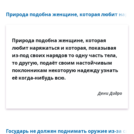
не Ньютоном, а... — Нужно ли
настаивать на имени?
Природа подобна женщине, которая любит наряжа
Её ведь обнаружили
до нашей эры римляне!
— Я чувствую без имени
Природа подобна женщине, которая
себя совсем подавленным.
любит наряжаться и которая, показывая
— Вы что? Какие римляне?
из-под своих нарядов то одну часть тела,
Она открыта Дарвином!
то другую, подаёт своим настойчивым
поклонникам некоторую надежду узнать
— Не Дарвином, а Байроном!
её когда-нибудь всю.
— Плешивым и пришибленным?
— Да нет, известным барином.
Дени Дидро
— Не Байроном, а Шиллером!
— Уверьтесь, бросив глупости,
в сужденье обоснованном:
Америка на глобусе
Государь не должен поднимать оружие из-за своег