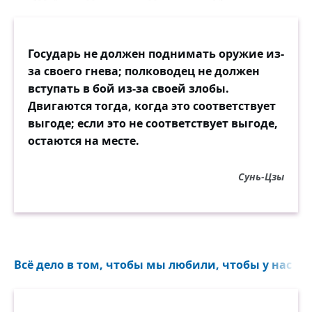
нанесена Бетховеном!
— Бетховена примерное
Государь не должен поднимать оружие из-
служение науке
за своего гнева; полководец не должен
известно. Но Америка
вступать в бой из-за своей злобы.
открыта Левенгуком.
Двигаются тогда, когда это соответствует
выгоде; если это не соответствует выгоде,
— Нет, что-то тут не вяжется.
остаются на месте.
Она открыта... — Врёте!
— Буонапартом, кажется.
Сунь-Цзы
— Вот-вот, Буонаротти!
— Ох нет, Его Величество
Карл Пятый... — Заблуждение!
— ...в эпоху электричества!
Всё дело в том, чтобы мы любили, чтобы у нас бил
— ...да, до оледенения...
— Шекспир нам дал подробное...