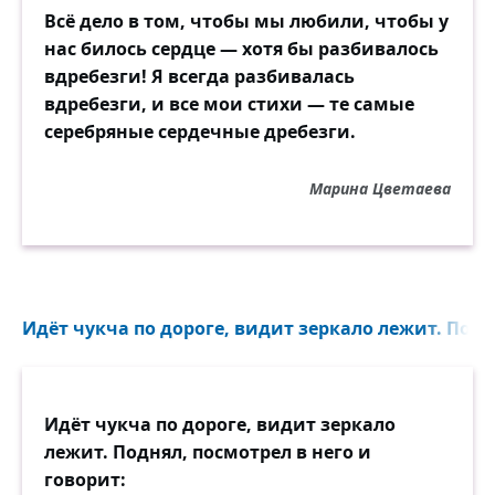
— Шекспир? Он из Италии...
Всё дело в том, чтобы мы любили, чтобы у
Ну, и тому подобное
нас билось сердце — хотя бы разбивалось
и, так сказать, так далее...
вдребезги! Я всегда разбивалась
вдребезги, и все мои стихи — те самые
Вот так на подоконнике
серебряные сердечные дребезги.
беседовали школьники.
Я двери притворил.
Марина Цветаева
Прошу вас убедительно
сказать им, кто действительно
Америку открыл.
Очко даём за правильность!
Идёт чукча по дороге, видит зеркало лежит. Подня
Скажите, чем прославились
все те, чьи имена
здесь были упомянуты.
Идёт чукча по дороге, видит зеркало
Мы сами — очень заняты,
лежит. Поднял, посмотрел в него и
а истина — нужна.
говорит: