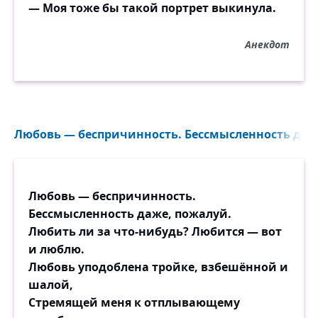
— Моя тоже бы такой портрет выкинула.
Надеемся, что справитесь,
пусть это — нелегко.
Тринадцать лиц, которые
Анекдот
прославились в Истории!
ЗА КАЖДОГО — ОЧКО.
Любовь — беспричинность. Бессмысленность даже
Любовь — беспричинность.
Бессмысленность даже, пожалуй.
Любить ли за что-нибудь? Любится — вот
и люблю.
Любовь уподоблена тройке, взбешённой и
шалой,
Стремящей меня к отплывающему