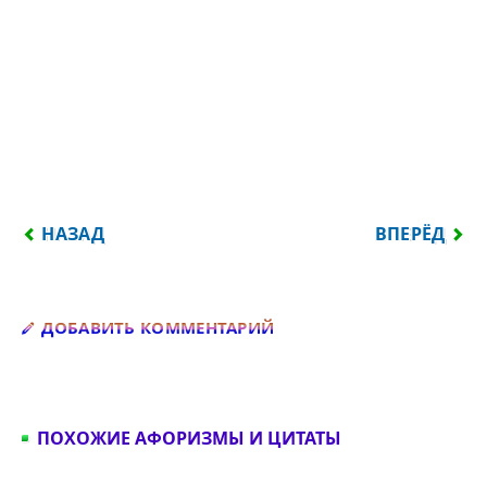
ПРЕДЫДУЩИЙ: ВОВОЧКА СМОТРИТ, КАК МАМА ПР
СЛЕДУЮЩИЙ:
НАЗАД
ВПЕРЁД
Добавить комментарий
ДОБАВИТЬ КОММЕНТАРИЙ
ПОХОЖИЕ АФОРИЗМЫ И ЦИТАТЫ