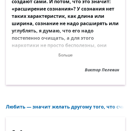
создают сами. И потом, что это значит:
«расширение сознания»? У сознания нет
таких характеристик, как длина или
ширина, сознание не надо расширять или
углублять, я думаю, что его надо
постепенно очищать, а для этого
наркотики не просто бесполезны, они
прямо вредны. Человеческое тело само
Больше
выработает всю нужную химию.
Виктор Пелевин
Любить — значит желать другому того, что считае