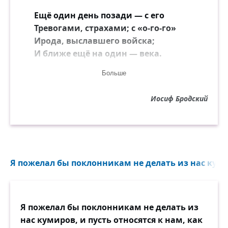
Ещё один день позади — с его
Тревогами, страхами; с «о-го-го»
Ирода, выславшего войска;
И ближе ещё на один — века.
Больше
Спокойно им было в ту ночь втроём.
Дым устремлялся в дверной проём,
Иосиф Бродский
Чтоб не тревожить их. Только мул
Во сне (или вол) тяжело вздохнул.
Звезда глядела через порог.
Единственным среди них, кто мог
Я пожелал бы поклонникам не делать из нас куми
Знать, что взгляд её означал,
Был Младенец; но Он молчал.
Я пожелал бы поклонникам не делать из
нас кумиров, и пусть относятся к нам, как