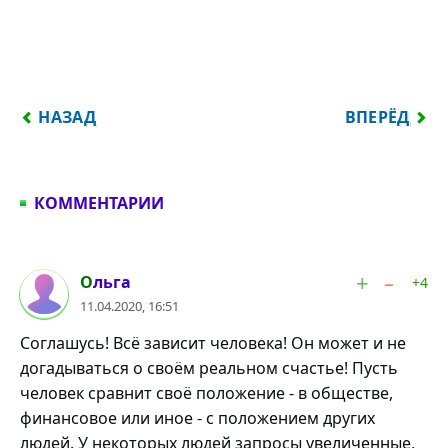
ПРЕДЫДУЩИЙ: КТО ХОЧЕТ — ИЩЕТ СПОСОБ, КТО 
СЛЕДУЮЩИЙ:
НАЗАД
ВПЕРЁД
КОММЕНТАРИИ
#1
Ольга
+4
11.04.2020, 16:51
Соглашусь! Всё зависит человека! Он может и не
догадываться о своём реальном счастье! Пусть
человек сравнит своё положение - в обществе,
финансовое или иное - с положением других
людей. У некоторых людей запросы увеличенные,