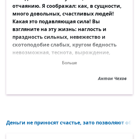
отчаянию. Я соображал: как, в сущности,
много довольных, счастливых людей!
Какая это подавляющая сила! Вы
взгляните на эту жизнь: наглость и
праздность сильных, невежество и
скотоподобие слабых, кругом бедность
невозможная, теснота, вырождение,
пьянство, лицемерие, враньё… Между тем
Больше
во всех домах и на улицах тишина,
спокойствие; из пятидесяти тысяч
Антон Чехов
живущих в городе ни одного, который бы
вскрикнул, громко возмутился. Мы видим
тех, которые ходят на рынок, днём едят,
ночью спят, которые говорят свою чепуху,
женятся, старятся, благодушно тащат на
кладбище своих покойников, но мы не
Деньги не приносят счастье, зато позволяют обста
видим и не слышим тех, которые
страдают, и то, что страшно в жизни,