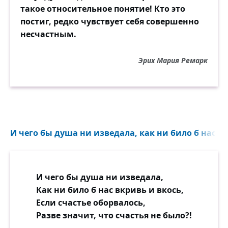
такое относительное понятие! Кто это
слышит других. Но человека с
постиг, редко чувствует себя совершенно
молоточком нет, счастливый живёт себе,
несчастным.
и мелкие житейские заботы волнуют его
слегка, как ветер осину, — и всё обстоит
Эрих Мария Ремарк
благополучно.
И чего бы душа ни изведала, как ни било б нас вк
И чего бы душа ни изведала,
Как ни било б нас вкривь и вкось,
Если счастье оборвалось,
Разве значит, что счастья не было?!