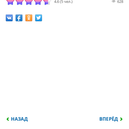
4.6 (5 чел.)
628
ПРЕДЫДУЩИЙ: СИТУАЦИЮ НАДО НЕ ТОЛЬКО УМЕТЬ
СЛЕДУЮЩИЙ
НАЗАД
ВПЕРЁД