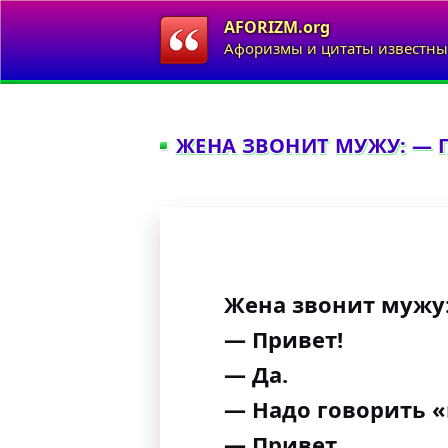
AFORIZM.org
Афоризмы и цитаты известны
ЖЕНА ЗВОНИТ МУЖУ: — ПР
Жена звонит мужу
— Привет!
— Да.
— Надо говорить «
— Привет.