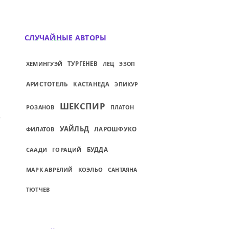
СЛУЧАЙНЫЕ АВТОРЫ
ХЕМИНГУЭЙ
ТУРГЕНЕВ
ЛЕЦ
ЭЗОП
АРИСТОТЕЛЬ
КАСТАНЕДА
ЭПИКУР
ШЕКСПИР
РОЗАНОВ
ПЛАТОН
» МОГУ ОТВЕТИТЬ...
ИЙ: В АВТОБУСЕ: — ДЕВУШКА, ВЫ НА СЛ
УАЙЛЬД
ЛАРОШФУКО
ФИЛАТОВ
СААДИ
ГОРАЦИЙ
БУДДА
МАРК АВРЕЛИЙ
КОЭЛЬО
САНТАЯНА
ТЮТЧЕВ