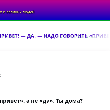
х и великих людей
ИВЕТ! — ДА. — НАДО ГОВОРИТЬ «ПРИВЕТ»
:
привет», а не «да». Ты дома?