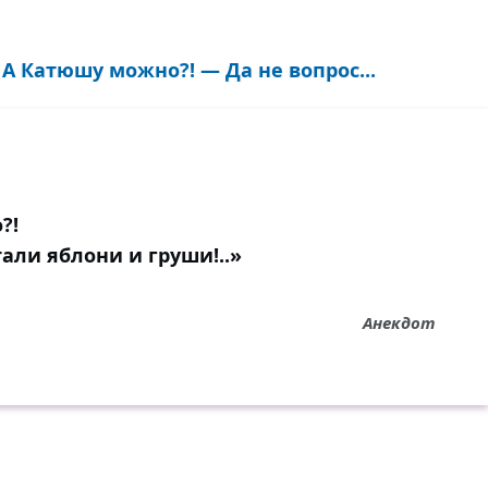
 А Катюшу можно?! — Да не вопрос...
?!
тали яблони и груши!..»
Анекдот