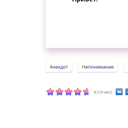
Анекдот
Непонимание
4.7 (3 чел.)