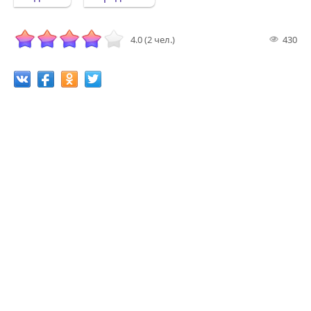
4.0 (2 чел.)
430