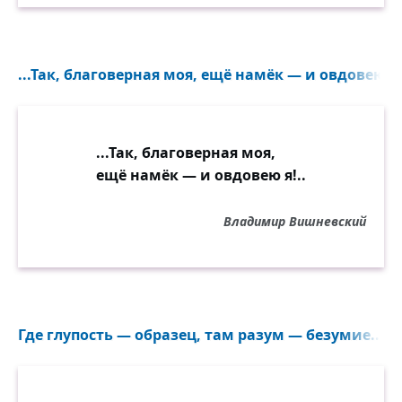
...Так, благоверная моя, ещё намёк — и овдовею я!
...Так, благоверная моя,
ещё намёк — и овдовею я!..
Владимир Вишневский
Где глупость — образец, там разум — безумие...