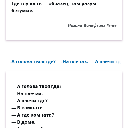
Где глупость — образец, там разум —
безумие.
Иоганн Вольфганг Гёте
— А голова твоя где? — На плечах. — А плечи где?.
— А голова твоя где?
— На плечах.
— А плечи где?
— В комнате.
— А где комната?
— В доме.