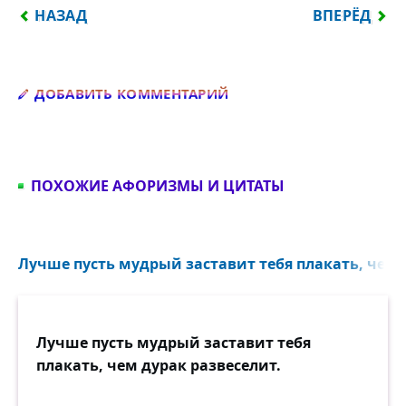
ПРЕДЫДУЩИЙ: ДВА МАШИНИСТА ВЕДУТ ПОЕЗД, ОД
СЛЕДУЮЩИЙ
НАЗАД
ВПЕРЁД
Добавить комментарий
ДОБАВИТЬ КОММЕНТАРИЙ
ПОХОЖИЕ АФОРИЗМЫ И ЦИТАТЫ
Лучше пусть мудрый заставит тебя плакать, чем д
Лучше пусть мудрый заставит тебя
плакать, чем дурак развеселит.