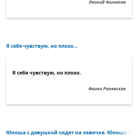
Леонид Филатов
Ошибка в диагнозе? Как? Отчего?
Почему?!
В ответ я предвижу смущенье, с обидой
улыбки:
— Но врач — человек! Так неужто,
Я себя чувствую, но плохо...
простите, ему
Нельзя совершить, как и всякому в мире,
ошибки?!
Я себя чувствую, но плохо.
Не надо, друзья. Ну к чему тут риторика
фраз?
Фаина Раневская
Ведь честное слово, недобрая это дорога!
Минёр ошибается в жизни один только
раз,
А сколько же врач? Или всё тут уж проще
намного?!
Юноша с девушкой сидят на лавочке. Юноша очен