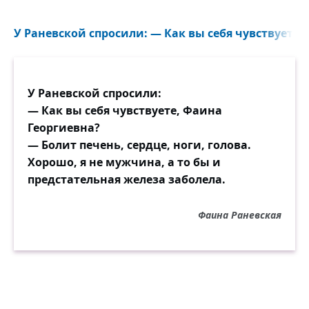
врачом!
У Раневской спросили: — Как вы себя чувствуете,
Да, доктор не бог. Тут иного не может быть
мненья.
И смерть не отменишь. И годы не
У Раневской спросили:
сдвинутся вспять.
— Как вы себя чувствуете, Фаина
Но делать ошибки в диагнозах или
Георгиевна?
леченье —
— Болит печень, сердце, ноги, голова.
Вот этих вещей нам нельзя ни терпеть, ни
Хорошо, я не мужчина, а то бы и
прощать!
предстательная железа заболела.
И пусть повторить мне хотя бы стократно
Фаина Раневская
придётся:
Ошибся лекальщик — и тут хоть брани его
век,
Но в ящик летит заготовка. А врач
ошибётся,
То «в ящик сыграет», простите, уже