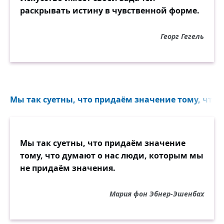
раскрывать истину в чувственной форме.
прирождённых врачей.
Чтоб людям при хворях уверенно жить и
Георг Гегель
лечиться,
Ищите, ребята, смелее к наукам ключи.
У нас же воистину есть у кого поучиться,
Ведь рядом же часто первейшие в мире
врачи.
Мы так суетны, что придаём значение тому, что д
Идите же дальше! Сражайтесь упрямо и
гибко.
Мы так суетны, что придаём значение
Пусть счастьем здоровья от вашего светит
тому, что думают о нас люди, которым мы
труда!
не придаём значения.
Да здравствует жизнь! А слова «роковая
ошибка»
Мария фон Эбнер-Эшенбах
Пусть будут забыты уверенно и навсегда!