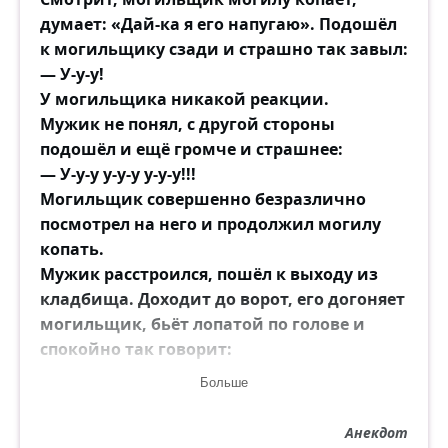
думает: «Дай-ка я его напугаю». Подошёл
к могильщику сзади и страшно так завыл:
— У-у-у!
У могильщика никакой реакции.
Мужик не понял, с другой стороны
подошёл и ещё громче и страшнее:
— У-у-у у-у-у у-у-у!!!
Могильщик совершенно безразлично
посмотрел на него и продолжил могилу
копать.
Мужик расстроился, пошёл к выходу из
кладбища. Доходит до ворот, его догоняет
могильщик, бьёт лопатой по голове и
спокойно так говорит:
— По кладбищу гулять — гуляй, а за
Больше
ограду не выходи.
Анекдот