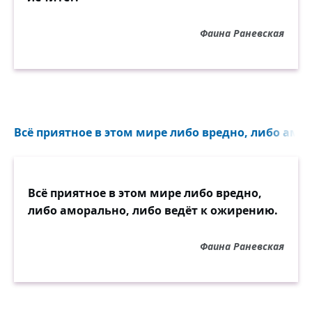
врачебной.
Фаина Раневская
Не видишь решенья? Возьми и признайся:
— Не знаю! —
Талмуды достань иль с другими вопрос
обсуди.
Не зря ж в Гиппократовой клятве есть
Всё приятное в этом мире либо вредно, либо амор
фраза такая:
«Берясь за леченье, не сделай беды. Не
вреди!»
Всё приятное в этом мире либо вредно,
Бывает неважной швея или слабым
либо аморально, либо ведёт к ожирению.
рабочий,
Обидно, конечно, да ладно же, всё
Фаина Раневская
нипочём,
Но врач, он не вправе быть слабым иль
так, между прочим,
Но врач, он обязан быть только хорошим