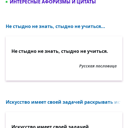
ИНТЕРЕСНЫЕ АФОРИЗМЫ И ЦИТАТЫ
человек!
Как быть? А вот так: нам не нужно бумаг и
Не стыдно не знать, стыдно не учиться...
подножья
Порой для престижа. Тут главное — ум и
сердца,
Учить надо тех, в ком действительно
Не стыдно не знать, стыдно не учиться.
искорка божья,
Кто трудится страстно и будет гореть до
Русская пословица
конца!
Чтоб к звёздам открытий взмыть
крыльям, бесстрашно звенящим,
Пускай без статистик и шумных парадных
Искусство имеет своей задачей раскрывать истин
речей
Дипломы вручаются только врачам
настоящим
Искусство имеет своей задачей
И в жизнь выпускают одних