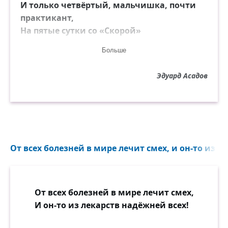
И только четвёртый, мальчишка, почти
практикант,
На пятые сутки со «Скорой»
примчавшийся в полночь,
Больше
Мгновенно поставил диагноз: обширный
инфаркт.
Эдуард Асадов
Внесли кардиограф. Всё точно: обширный
инфаркт.
Уколы, подушки... Да поздно нагрянула
помощь.
На пятые сутки диагноз... И вот его нет!
От всех болезней в мире лечит смех, и он-то из л
А если бы раньше? А если б всё вовремя
ведать?
А было ему только сорок каких-нибудь
От всех болезней в мире лечит смех,
лет,
И он-то из лекарств надёжней всех!
И сколько бы смог он ещё и увидеть и
сделать!