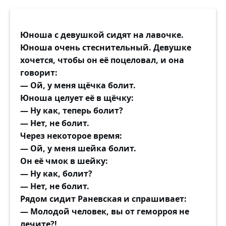
Причины? Да будь их хоть сотни,
мудрёных мудрей,
И всё же решенье тут очень, наверно,
Юноша с девушкой сидят на лавочке.
простое:
Юноша очень стеснительный. Девушке
Минёр за ошибку расплатится жизнью
хочется, чтобы он её поцеловал, и она
своей,
говорит:
А врач, ошибаясь, расплатится жизнью
— Ой, у меня щёчка болит.
чужою.
Юноша целует её в щёчку:
— Ну как, теперь болит?
Ошибка — конец. Вновь ошибка, и снова
— Нет, не болит.
— конец!
Через некоторое время:
А в мире ведь их миллионы, с судьбою
— Ой, у меня шейка болит.
плачевной,
Он её чмок в шейку:
Да что миллионы, мой смелый, мой
— Ну как, болит?
юный отец,
— Нет, не болит.
Народный учитель, лихой комиссар и
Рядом сидит Раневская и спрашивает:
боец,
— Молодой человек, вы от геморроя не
Когда-то погиб от такой вот «ошибки»
лечите?!