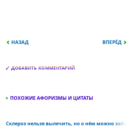
ПРЕДЫДУЩИЙ: — ФАИНА ГЕОРГИЕВНА, НА ЧТО ПО
СЛЕДУЮЩИЙ
НАЗАД
ВПЕРЁД
Добавить комментарий
ДОБАВИТЬ КОММЕНТАРИЙ
ПОХОЖИЕ АФОРИЗМЫ И ЦИТАТЫ
Склероз нельзя вылечить, но о нём можно забыть.