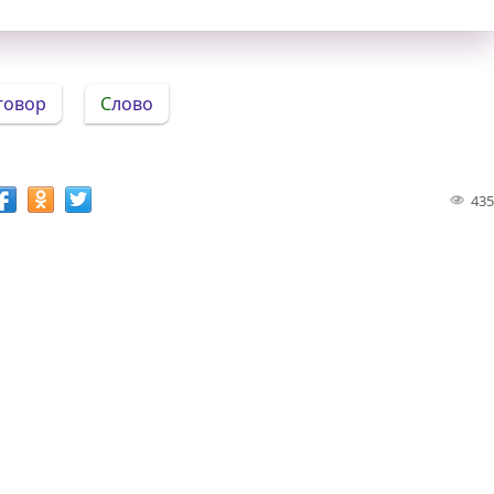
зговор
Слово
435