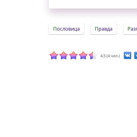
Пословица
Правда
Ра
4.5 (4 чел.)