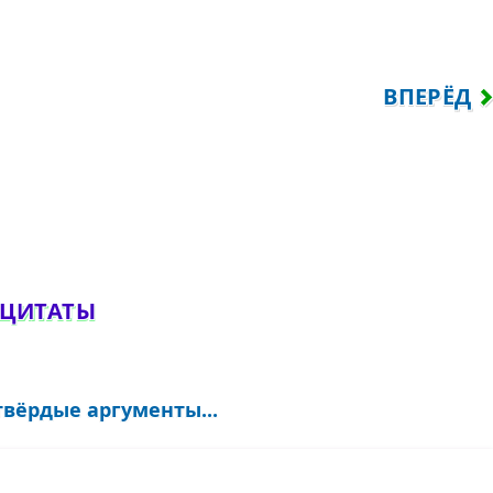
 ПИТАТЬ ЖАЛОСТЬ ДРУГ К ДРУГУ, НО К
СЛЕДУЮЩ
ВПЕРЁД
обавить комментарий
 ЦИТАТЫ
твёрдые аргументы...