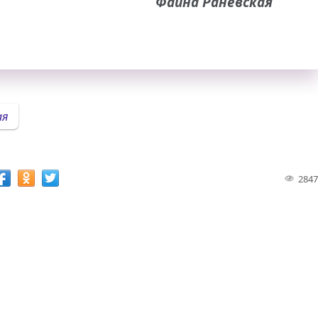
Фаина Раневская
ая
2847