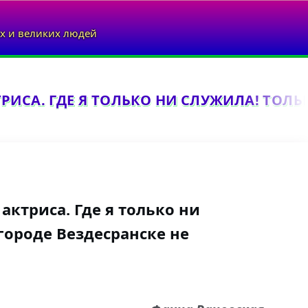
х и великих людей
ИСА. ГДЕ Я ТОЛЬКО НИ СЛУЖИЛА! ТОЛЬКО
актриса. Где я только ни
 городе Вездесранске не