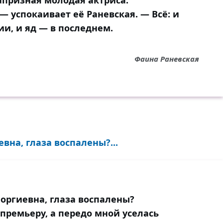
апризная молодая актриса.
— успокаивает её Раневская. — Всё: и
и, и яд — в последнем.
Фаина Раневская
евна, глаза воспалены?...
еоргиевна, глаза воспалены?
премьеру, а передо мной уселась