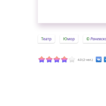
Театр
Юмор
Раневск
4.0 (2 чел.)