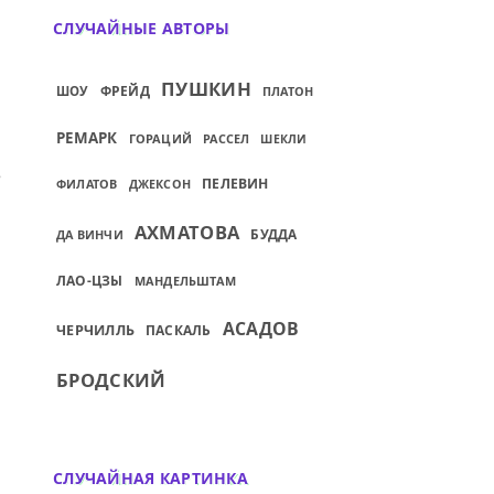
СЛУЧАЙНЫЕ АВТОРЫ
ПУШКИН
ФРЕЙД
ШОУ
ПЛАТОН
РЕМАРК
ГОРАЦИЙ
РАССЕЛ
ШЕКЛИ
 РАЗГОВОРИТЬ РАНЕВСКУЮ...
ИЙ: — ФАИНА ГЕОРГИЕВНА, НА ЧТО ПОХО
ПЕЛЕВИН
ФИЛАТОВ
ДЖЕКСОН
АХМАТОВА
БУДДА
ДА ВИНЧИ
ЛАО-ЦЗЫ
МАНДЕЛЬШТАМ
АСАДОВ
ЧЕРЧИЛЛЬ
ПАСКАЛЬ
БРОДСКИЙ
СЛУЧАЙНАЯ КАРТИНКА