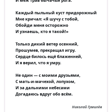
И меж трав бычачьи рога.
Каждый пыльный куст придорожный
Мне кричал: «Я шучу с тобой,
Обойди меня осторожно
И узнаешь, кто я такой!»
Только дикий ветер осенний,
Прошумев, прекращал игру.
Сердце билось ещё блаженней,
И я верил, что я умру.
Не один — с моими друзьями,
С мать-и-мачехой, лопухом,
И за дальними небесами
Догадаюсь вдруг обо всём.
Николай Гумилёв