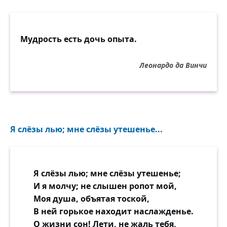
Мудрость есть дочь опыта.
Леонардо да Винчи
Я слёзы лью; мне слёзы утешенье...
Я слёзы лью; мне слёзы утешенье;
И я молчу; не слышен ропот мой,
Моя душа, объятая тоской,
В ней горькое находит наслажденье.
О жизни сон! Лети, не жаль тебя,