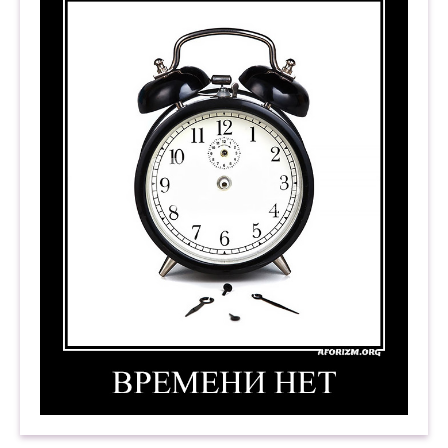
Ты свободен, я свободна,
Завтра лучше, чем вчера, —
Над Невою темноводной,
Под улыбкою холодной
Императора Петра.
Времени нет. Демотиватор