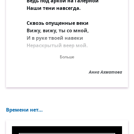
Ведь под аркой на Галерной
Наши тени навсегда.
Сквозь опущенные веки
Вижу, вижу, ты со мной,
И в руке твоей навеки
Нераскрытый веер мой.
Больше
Оттого, что стали рядом
Мы в блаженный миг чудес,
Анна Ахматова
В миг, когда над Летним садом
Месяц розовый воскрес, —
Мне не надо ожиданий
У постылого окна
Времени нет...
И томительных свиданий.
Вся любовь утолена.