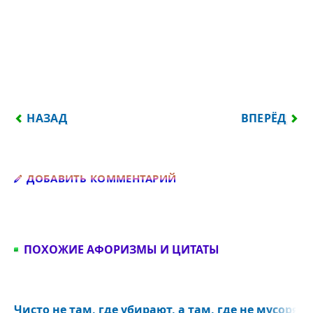
ПРЕДЫДУЩИЙ: МОЛЧИ ИЛИ ГОВОРИ ЧТО-НИБУД
СЛЕДУЮЩИЙ:
НАЗАД
ВПЕРЁД
Добавить комментарий
ДОБАВИТЬ КОММЕНТАРИЙ
ПОХОЖИЕ АФОРИЗМЫ И ЦИТАТЫ
Чисто не там, где убирают, а там, где не мусорят.