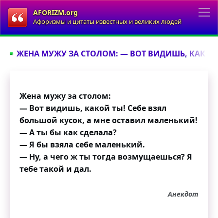
AFORIZM.org
Афоризмы и цитаты известных и великих людей
ЖЕНА МУЖУ ЗА СТОЛОМ: — ВОТ ВИДИШЬ, КАКОЙ 
Жена мужу за столом:
— Вот видишь, какой ты! Себе взял
большой кусок, а мне оставил маленький!
— А ты бы как сделала?
— Я бы взяла себе маленький.
— Ну, а чего ж ты тогда возмущаешься? Я
тебе такой и дал.
Анекдот