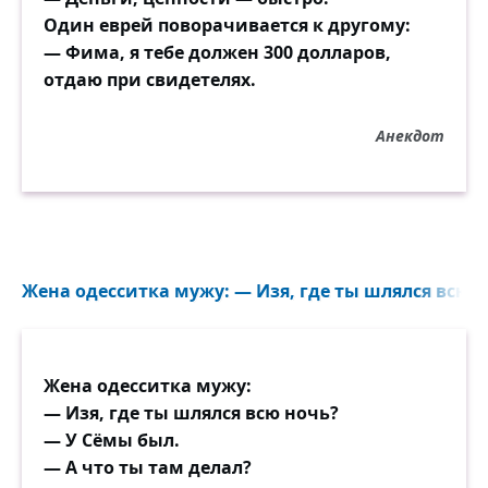
Один еврей поворачивается к другому:
— Фима, я тебе должен 300 долларов,
отдаю при свидетелях.
Анекдот
Жена одесситка мужу: — Изя, где ты шлялся всю н
Жена одесситка мужу:
— Изя, где ты шлялся всю ночь?
— У Сёмы был.
— А что ты там делал?