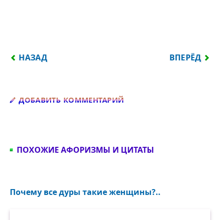
ПРЕДЫДУЩИЙ: Я ЖИЛА СО МНОГИМИ ТЕАТРАМИ, 
СЛЕДУЮЩИЙ
НАЗАД
ВПЕРЁД
Добавить комментарий
ДОБАВИТЬ КОММЕНТАРИЙ
ПОХОЖИЕ АФОРИЗМЫ И ЦИТАТЫ
Почему все дуры такие женщины?..