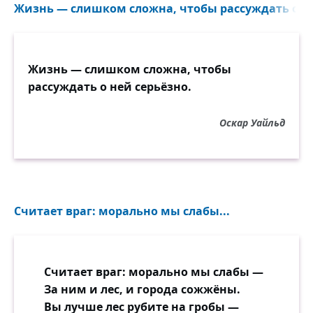
Жизнь — слишком сложна, чтобы рассуждать о ней
Запасом в тысячи слов обладаем,
Но часто друг друга даже на толику
Не понимаем, не понимаем!
Жизнь — слишком сложна, чтобы
Всё было б, наверно, легко и ясно
рассуждать о ней серьёзно.
Но можно ли, истины не губя,
Порой говорить почти ежечасно
Оскар Уайльд
И слышать при этом только себя?
А мы не враги. И как будто при этом
Не первые встречные, не прохожие,
Мы вроде бы существа с интеллектом,
Считает враг: морально мы слабы...
Не бабочки и не киты толстокожие.
Какой-то почти парадокс планеты!
Считает враг: морально мы слабы —
Выходит порой — чем лучше, тем хуже,
За ним и лес, и города сожжёны.
Вот скажешь, поделишься, вывернешь
Вы лучше лес рубите на гробы —
душу —