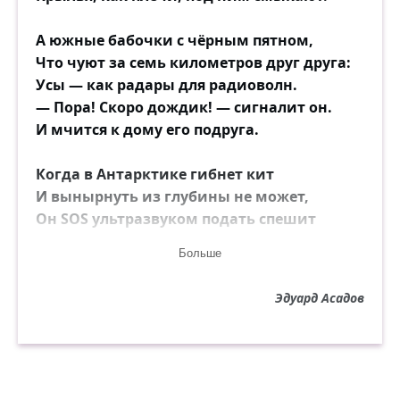
А южные бабочки с чёрным пятном,
Что чуют за семь километров друг друга:
Усы — как радары для радиоволн.
— Пора! Скоро дождик! — сигналит он.
И мчится к дому его подруга.
Когда в Антарктике гибнет кит
И вынырнуть из глубины не может,
Он SOS ультразвуком подать спешит
Всем, кто услышит, поймёт, поможет.
Больше
И все собратья киты вокруг,
Эдуард Асадов
Как по команде, на дно ныряют,
Носами товарища подымают
И мчат на поверхность, чтоб выжил друг.
А мы с тобою, подумать только,