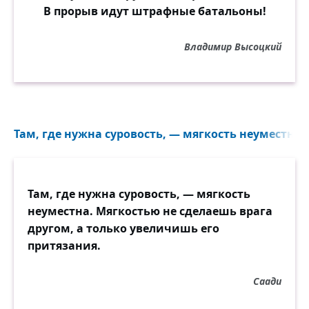
В прорыв идут штрафные батальоны!
Как в стену! Ни отзвука, ни ответа...
Владимир Высоцкий
И пусть только я бы. Один, наконец,
Потеря не слишком-то уж большая.
Но сколько на свете людей и сердец
Друг друга не слышат, не понимают?!
Там, где нужна суровость, — мягкость неуместна.
И я одного лишь в толк не возьму:
Иль впрямь нам учиться у рыб или мухи?
Ну почему, почему, почему
Люди так часто друг к другу глухи?!
Там, где нужна суровость, — мягкость
неуместна. Мягкостью не сделаешь врага
другом, а только увеличишь его
притязания.
Саади