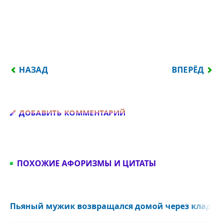
ПРЕДЫДУЩИЙ: МУЖИК ЗАХОДИТ В БАР, ЗАКАЗЫВА
СЛЕДУЮЩИЙ:
НАЗАД
ВПЕРЁД
Добавить комментарий
ДОБАВИТЬ КОММЕНТАРИЙ
ПОХОЖИЕ АФОРИЗМЫ И ЦИТАТЫ
Пьяный мужик возвращался домой через кладбище