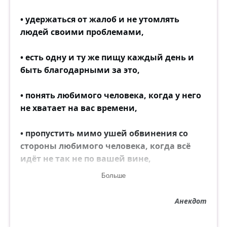
• удержаться от жалоб и не утомлять
людей своими проблемами,
• есть одну и ту же пищу каждый день и
быть благодарными за это,
• понять любимого человека, когда у него
не хватает на вас времени,
• пропустить мимо ушей обвинения со
стороны любимого человека, когда всё
идёт не так не по вашей вине,
Больше
• спокойно воспринимать критику,
Анекдот
• относиться к своему бедному другу так
же, как и к богатому,