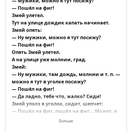
― Мужики, можно я тут посижу?
― Пошёл на фиг!
Змей улетел.
Тут на улице дождик капать начинает.
Змей опять:
― Ну мужики, можно я тут посижу?
― Пошёл на фиг!
Опять Змей улетел.
А на улице уже молнии, град.
Змей:
― Ну мужики, там дождь, молнии и т. п. —
можно я тут в уголке посижу?
― Пошёл на фиг!
― Да ладно, тебе что, жалко? Сиди!
Змей уполз в уголок, сидит, шепчет:
― Пошёл на фиг, пошёл на фиг... Может, я
живу здесь...
Больше