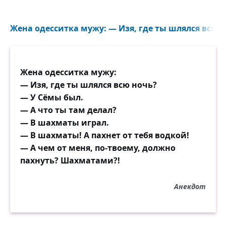
Жена одесситка мужу: — Изя, где ты шлялся всю н
Жена одесситка мужу:
— Изя, где ты шлялся всю ночь?
— У Сёмы был.
— А что ты там делал?
— В шахматы играл.
— В шахматы! А пахнет от тебя водкой!
— А чем от меня, по-твоему, должно
пахнуть? Шахматами?!
Анекдот