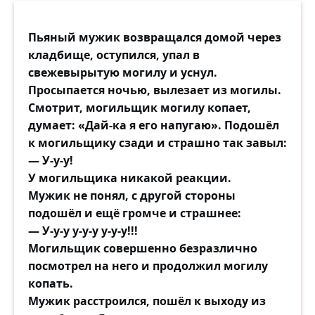
Пьяный мужик возвращался домой через
кладбище, оступился, упал в
свежевырытую могилу и уснул.
Просыпается ночью, вылезает из могилы.
Смотрит, могильщик могилу копает,
думает: «Дай-ка я его напугаю». Подошёл
к могильщику сзади и страшно так завыл:
— У-у-у!
У могильщика никакой реакции.
Мужик не понял, с другой стороны
подошёл и ещё громче и страшнее:
— У-у-у у-у-у у-у-у!!!
Могильщик совершенно безразлично
посмотрел на него и продолжил могилу
копать.
Мужик расстроился, пошёл к выходу из