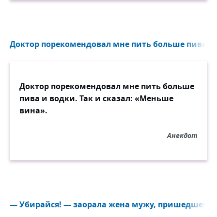
• обойтись без лжи и обмана,
• бороться со стрессом без лекарств,
Доктор порекомендовал мне пить больше пива и во
• расслабиться без выпивки,
Доктор порекомендовал мне пить больше
• заснуть без таблеток,
пива и водки. Так и сказал: «Меньше
вина».
• искренне сказать, что у вас нет
предубеждений против цвета кожи,
Анекдот
религиозных убеждений, сексуальной
ориентации или политики,
значит, вы достигли уровня развития
своей собаки.
— Убирайся! — заорала жена мужу, пришедшему п