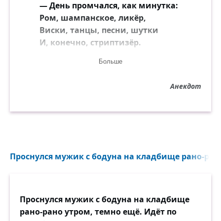
— День промчался, как минутка:
Ром, шампанское, ликёр,
Виски, танцы, песни, шутки
И, конечно, стриптизёр.
Больше
Было весело всем очень,
Все забыли про часы.
Анекдот
Лишь в четвертом часу ночи
Дружно вызвали такси.
В общем, наша героиня
Возвратилась, как в бреду,
Зарекаясь пить отныне
Проснулся мужик с бодуна на кладбище рано-рано
И с ногами не в ладу.
В темноте нащупав стену,
Проснулся мужик с бодуна на кладбище
Спотыкаясь о ковёр,
рано-рано утром, темно ещё. Идёт по
Осознав, что непременно