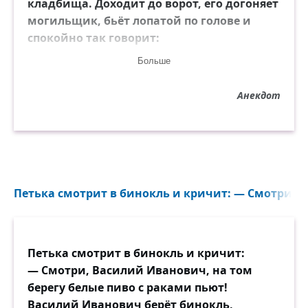
кладбища. Доходит до ворот, его догоняет
могильщик, бьёт лопатой по голове и
спокойно так говорит:
— По кладбищу гулять — гуляй, а за
Больше
ограду не выходи.
Анекдот
Петька смотрит в бинокль и кричит: — Смотри, В
Петька смотрит в бинокль и кричит:
— Смотри, Василий Иванович, на том
берегу белые пиво с раками пьют!
Василий Иванович берёт бинокль,