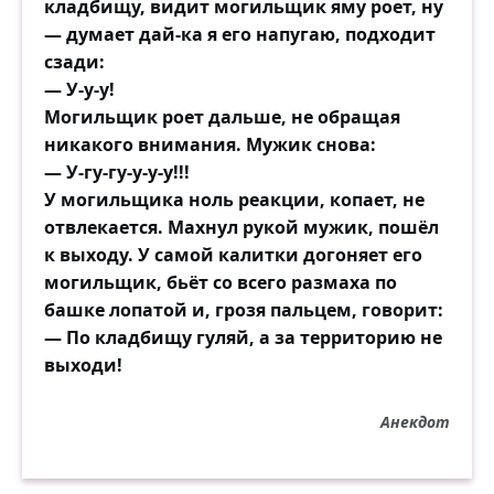
кладбищу, видит могильщик яму роет, ну
С мужем будет разговор,
— думает дай-ка я его напугаю, подходит
сзади:
Но в душе тая надежду,
— У-у-у!
Что сойдет ей это с рук,
Могильщик роет дальше, не обращая
Стала скидывать одежду,
никакого внимания. Мужик снова:
Слушая, спит ли супруг…
— У-гу-гу-у-у-у!!!
У могильщика ноль реакции, копает, не
Звук часов раздался, сразу
отвлекается. Махнул рукой мужик, пошёл
Всех надежд её лишив.
к выходу. У самой калитки догоняет его
Ведь всего четыре раза
могильщик, бьёт со всего размаха по
Раздалось «ку-ку» в тиши.
башке лопатой и, грозя пальцем, говорит:
— По кладбищу гуляй, а за территорию не
Тихий шепот: «Вот, блин, штука!»
выходи!
Плавно перешедший в мат.
Тут пришла ей мысль:
Анекдот
«А ну-ка, Прокукую сама!
Муж решит, сейчас двенадцать,