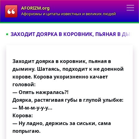
AFORIZM.org
Афоризмы и цитаты известных и великих людей
ЗАХОДИТ ДОЯРКА В КОРОВНИК, ПЬЯНАЯ В ДЫМИН
Заходит доярка в коровник, пьяная в
дымину. Шатаясь, подходит к не доенной
корове. Корова укоризненно качает
головой:
— Опять нажралась?!
Доярка, растягивая губы в глупой улыбке:
— М-м-м-у-у-у...
Корова:
— Ну ладно, держись за сиськи, сама
попрыгаю.