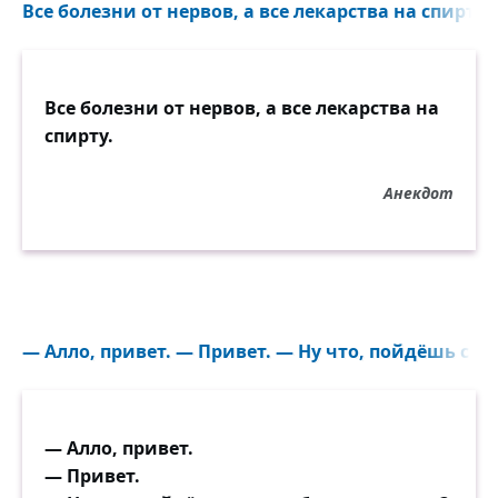
Все болезни от нервов, а все лекарства на спирту..
По утру, часа в четыре,
Только начало светать,
Как она на всю квартиру
Все болезни от нервов, а все лекарства на
Громко принялась чихать.
спирту.
А затем сея зараза
Анекдот
Принялась вдруг куковать,
Ну, сперва четыре раза,
А потом еще раз пять.
Смачно высморкала сопли,
— Алло, привет. — Привет. — Ну что, пойдёшь с на
Наступила на кота.
В темноте раздались вопли,
Кот куда-то там слетал,
— Алло, привет.
Вновь «ку-ку» в тиши раздалось,
— Привет.
Продолжая тот отсчёт.