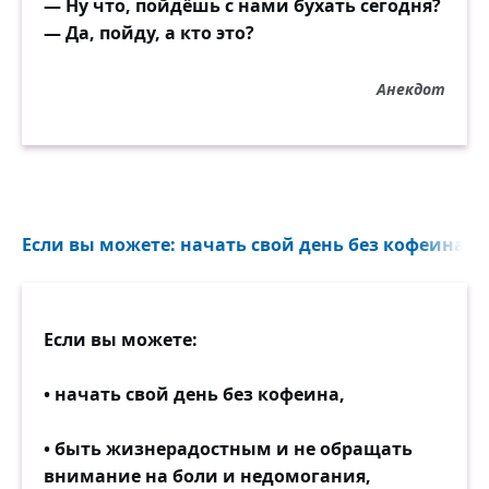
— Ну что, пойдёшь с нами бухать сегодня?
Но она сочла, что мало,
— Да, пойду, а кто это?
И кукукнула ещё.
Анекдот
С диким грохотом упала,
Извергая звучный мат,
И затем докуковала
Аж семнадцать раз подряд!»
Если вы можете: начать свой день без кофеина, 
Если вы можете:
• начать свой день без кофеина,
• быть жизнерадостным и не обращать
внимание на боли и недомогания,