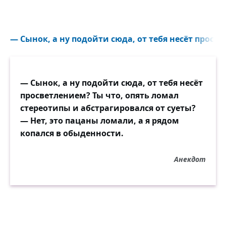
Значит, вовремя пришла.
И не станет разбираться,
Где была и как дела.
— Сынок, а ну подойти сюда, от тебя несёт просве
— Как же тяжко утром ранним!
День рабочий впереди.
— Сынок, а ну подойти сюда, от тебя несёт
Да и муж в молчанье странном
просветлением? Ты что, опять ломал
Так загадочно глядит.
стереотипы и абстрагировался от суеты?
— Нет, это пацаны ломали, а я рядом
Почесав свою макушку,
копался в обыденности.
Он задумчиво сказал:
«Нам, наверное, кукушку
Поменять пора в часах»
Анекдот
«Что не так у нас с кукушкой?»,
Напряглась жена тотчас.
«Ну, а ты сама послушай,
Что творит она у нас!