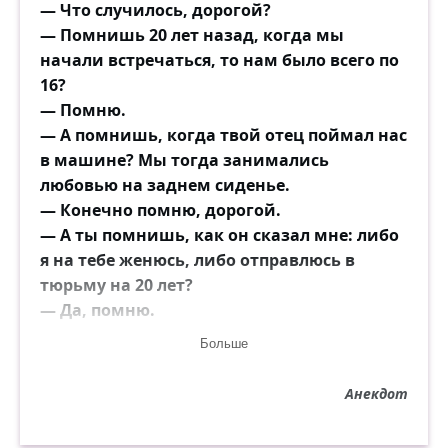
— Что случилось, дорогой?
— Помнишь 20 лет назад, когда мы
начали встречаться, то нам было всего по
16?
— Помню.
— А помнишь, когда твой отец поймал нас
в машине? Мы тогда занимались
любовью на заднем сиденье.
— Конечно помню, дорогой.
— А ты помнишь, как он сказал мне: либо
я на тебе женюсь, либо отправлюсь в
тюрьму на 20 лет?
— Да, помню.
Муж, снова вытирая слезу:
Больше
— А сегодня бы я вышел...
Анекдот