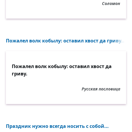
Пока у нас совместное жить?,
Соломон
нам лучше, видно, вместе по причине
того, что быти…» «Да не на „?“!
Не быти?, а бытие». «Да ты не —
не придирайся… да, небыти?,
когда меня не будет и в помине,
Пожалел волк кобылу: оставил хвост да гриву...
придаст своеобразие равнине».
«Ты, стало быть, молчание моё».
Пожалел волк кобылу: оставил хвост да
гриву.
Русская пословица
Праздник нужно всегда носить с собой...