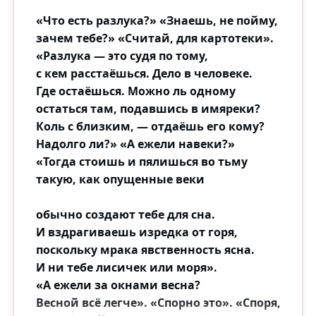
«Что есть разлука?» «Знаешь, не пойму,
зачем тебе?» «Считай, для картотеки».
«Разлука — это судя по тому,
с кем расстаёшься. Дело в человеке.
Где остаёшься. Можно ль одному
остаться там, подавшись в имяреки?
Коль с близким, — отдаёшь его кому?
Надолго ли?» «А ежели навеки?»
«Тогда стоишь и пялишься во тьму
такую, как опущенные веки
обычно создают тебе для сна.
И вздрагиваешь изредка от горя,
поскольку мрака явственность ясна.
И ни тебе лисичек или моря».
«А ежели за окнами весна?
Весной всё легче». «Спорно это». «Споря,