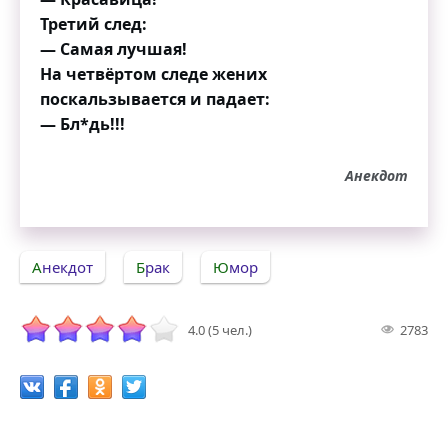
Третий след:
— Самая лучшая!
На четвёртом следе жених
поскальзывается и падает:
— Бл*дь!!!
Анекдот
Анекдот
Брак
Юмор
4.0 (5 чел.)
2783