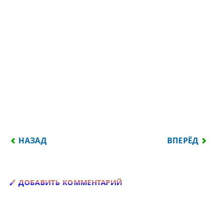
ПРЕДЫДУЩИЙ: ГРУЗИН У БИЛЕТНОЙ КАССЫ: — Я 
СЛЕДУЮЩИЙ
НАЗАД
ВПЕРЁД
Добавить комментарий
ДОБАВИТЬ КОММЕНТАРИЙ