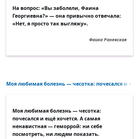
На вопрос: «Вы заболели, Фаина
• заснуть без таблеток,
Георгиевна?» — она привычно отвечала:
«Нет, я просто так выгляжу».
• искренне сказать, что у вас нет
предубеждений против цвета кожи,
Фаина Раневская
религиозных убеждений, сексуальной
ориентации или политики,
значит, вы достигли уровня развития
своей собаки.
Моя любимая болезнь — чесотка: почесался и ещё 
Моя любимая болезнь — чесотка:
почесался и ещё хочется. А самая
ненавистная — геморрой: ни себе
посмотреть, ни людям показать.