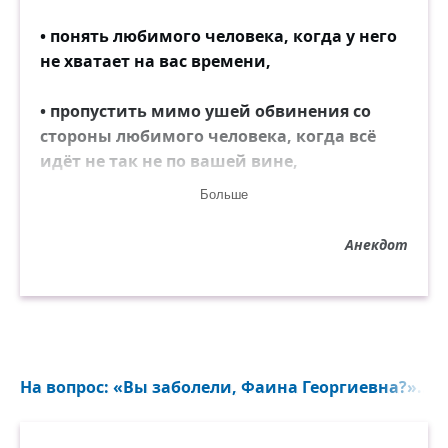
• понять любимого человека, когда у него
не хватает на вас времени,
• пропустить мимо ушей обвинения со
стороны любимого человека, когда всё
идёт не так не по вашей вине,
Больше
• спокойно воспринимать критику,
Анекдот
• относиться к своему бедному другу так
же, как и к богатому,
• обойтись без лжи и обмана,
• бороться со стрессом без лекарств,
На вопрос: «Вы заболели, Фаина Георгиевна?»...
• расслабиться без выпивки,