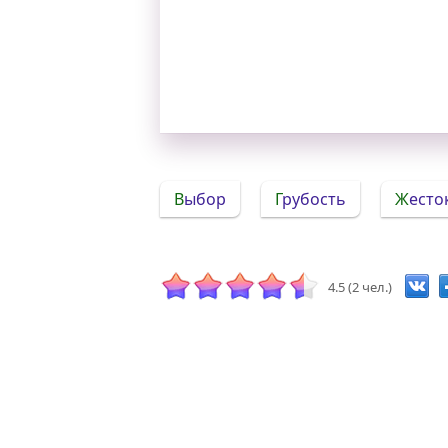
Выбор
Грубость
Жест
4.5 (2 чел.)