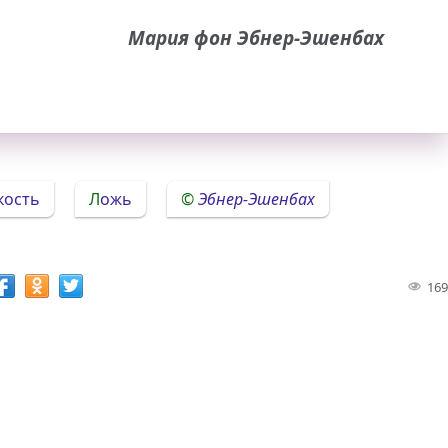
Мария фон Эбнер-Эшенбах
окость
Ложь
Эбнер-Эшенбах
169