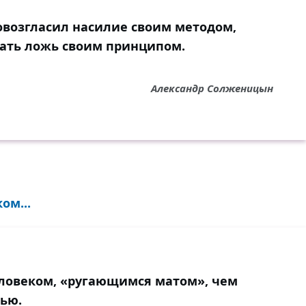
овозгласил насилие своим методом,
ать ложь своим принципом.
Александр Солженицын
ом...
ловеком, «ругающимся матом», чем
рью.