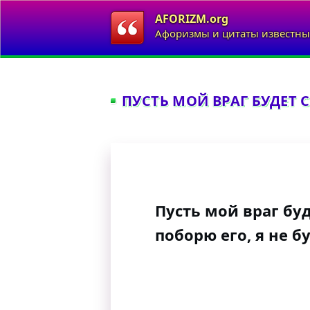
AFORIZM.org
Афоризмы и цитаты известны
ПУСТЬ МОЙ ВРАГ БУДЕТ С
Пусть мой враг буд
поборю его, я не б