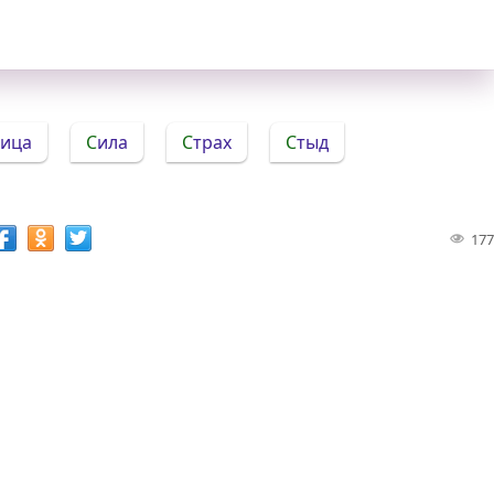
вица
Сила
Страх
Стыд
177