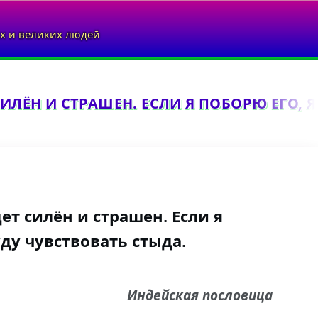
х и великих людей
ИЛЁН И СТРАШЕН. ЕСЛИ Я ПОБОРЮ ЕГО, Я Н
ет силён и страшен. Если я
уду чувствовать стыда.
Индейская пословица