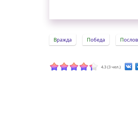
Вражда
Победа
Посло
4.3 (3 чел.)