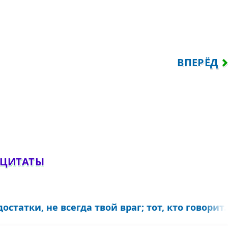
РЕЧАТ ОБЫЧНО ТЕМ, КОГО БОЛЬШЕ ВСЕГО 
СЛЕДУЮЩ
ВПЕРЁД
обавить комментарий
 ЦИТАТЫ
остатки, не всегда твой враг; тот, кто говорит..