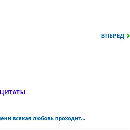
МЫЕ НЕДУГИ НЕИЗЛЕЧИМЫ...
СЛЕДУЮЩ
ВПЕРЁД
обавить комментарий
 ЦИТАТЫ
ени всякая любовь проходит...