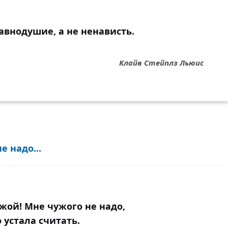
авнодушие, а не ненависть.
Клайв Стейплз Льюис
 надо...
жой! Мне чужого не надо,
о устала считать.