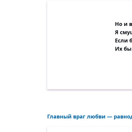
Но и 
Я сму
Если 
Их бы
Главный враг любви — равноду