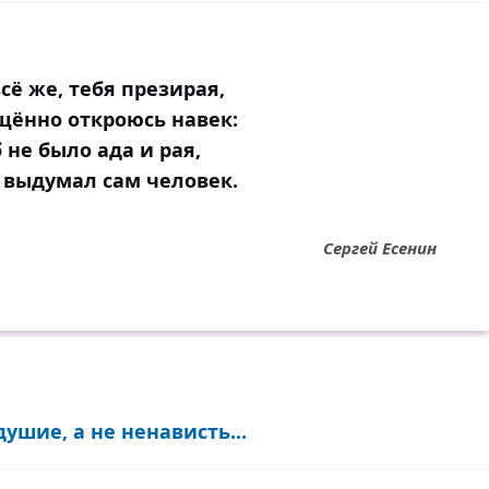
всё же, тебя презирая,
щённо откроюсь навек:
б не было ада и рая,
 выдумал сам человек.
Сергей Есенин
шие, а не ненависть...