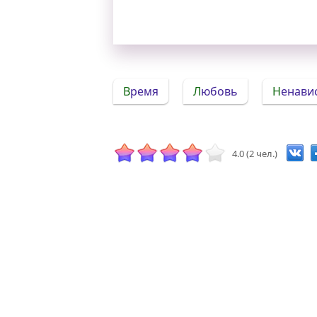
Время
Любовь
Ненави
4.0 (2 чел.)