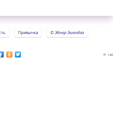
сть
Привычка
Эбнер-Эшенбах
146