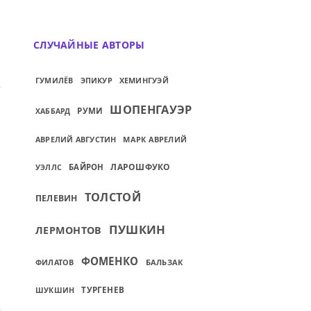
СЛУЧАЙНЫЕ АВТОРЫ
ИЙ: ГЛАВНОЕ, ЧТО НАДО ХОРОШО УСВОИТ
ЭПИКУР
ХЕМИНГУЭЙ
ГУМИЛЁВ
ШОПЕНГАУЭР
РУМИ
ХАББАРД
АВРЕЛИЙ АВГУСТИН
МАРК АВРЕЛИЙ
ЛАРОШФУКО
БАЙРОН
УЭЛЛС
ТОЛСТОЙ
ПЕЛЕВИН
ПУШКИН
ЛЕРМОНТОВ
ФОМЕНКО
ФИЛАТОВ
БАЛЬЗАК
ТУРГЕНЕВ
ШУКШИН