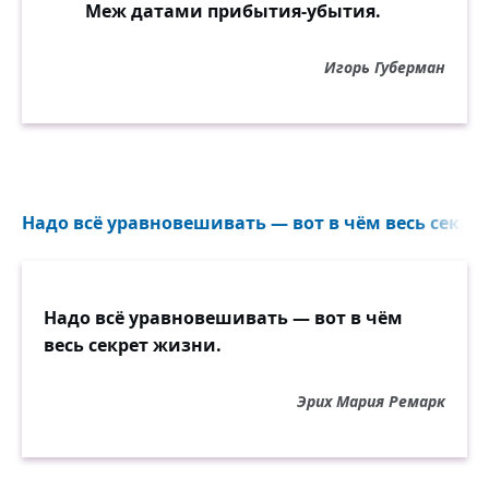
Меж датами прибытия-убытия.
одного. Даже своего. Даже себя.
Игорь Губерман
Жизнь коротка. Что-то откроется само. Для
чего-то установишь правило. На
остальное нет времени. Закон один:
уходить. Бросать. Бежать. Захлопывать
или не открывать! Чтобы не отдать этому
миг, назначенный для другого.
Надо всё уравновешивать — вот в чём весь секрет
Надо всё уравновешивать — вот в чём
весь секрет жизни.
Эрих Мария Ремарк