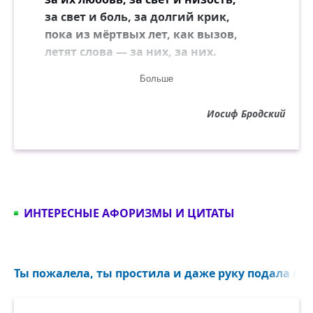
за свет и боль, за долгий крик,
пока из мёртвых лет, как вызов,
летят слова — за них, за них.
Больше
Я прохожу сквозь вечный город,
дома твердят: река, держись,
Иосиф Бродский
шумит листва, в громадном хоре
я говорю тебе: всё жизнь.
ИНТЕРЕСНЫЕ АФОРИЗМЫ И ЦИТАТЫ
Ты пожалела, ты простила и даже руку подала мне