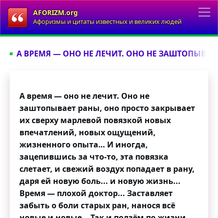
AFORIZM.org
Афоризмы и цитаты известных и великих людей
А ВРЕМЯ — ОНО НЕ ЛЕЧИТ. ОНО НЕ ЗАШТОПЫВАЕТ
А время — оно не лечит. Оно не
заштопывает раны, оно просто закрывает
их сверху марлевой повязкой новых
впечатлений, новых ощущений,
жизненного опыта… И иногда,
зацепившись за что-то, эта повязка
слетает, и свежий воздух попадает в рану,
даря ей новую боль... и новую жизнь...
Время — плохой доктор... Заставляет
забыть о боли старых ран, нанося всё
новые и новые… Так и ползём по жизни,