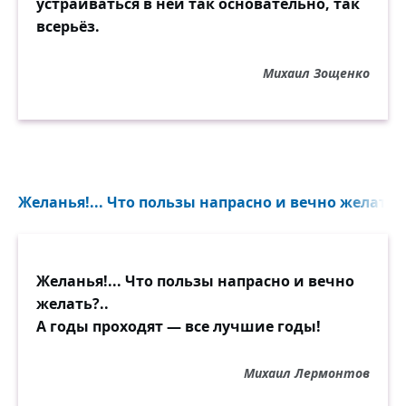
устраиваться в ней так основательно, так
Я всё перенесу, но не лети так, жизнь.
всерьёз.
Михаил Зощенко
Желанья!... Что пользы напрасно и вечно желать?.
Желанья!... Что пользы напрасно и вечно
желать?..
А годы проходят — все лучшие годы!
Михаил Лермонтов