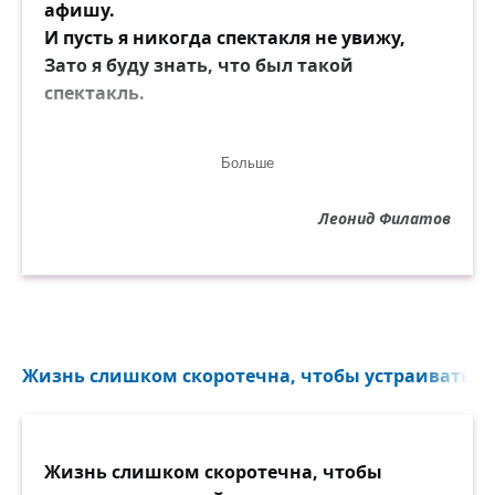
афишу.
И пусть я никогда спектакля не увижу,
Зато я буду знать, что был такой
спектакль.
О, не лети так жизнь, я от ветров рябой.
Больше
Мне нужно этот мир как следует
запомнить.
Леонид Филатов
А если повезёт, то даже и заполнить,
Хоть чьи-нибудь глаза, хоть сколь-нибудь
собой.
О не лети так жизнь, на миг хоть,
задержись.
Жизнь слишком скоротечна, чтобы устраиваться в
Уж лучше ты меня калечь, пытай, и
мучай.
Пусть будет всё — тюрьма, болезнь,
Жизнь слишком скоротечна, чтобы
несчастный случай,