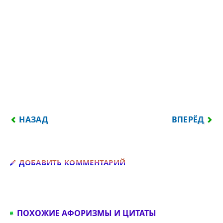
ПРЕДЫДУЩИЙ: ЦВЕТЫ ДОЛЖНЫ БЫТЬ БЕЗ ПОВО
СЛЕДУЮЩИЙ:
НАЗАД
ВПЕРЁД
Добавить комментарий
ДОБАВИТЬ КОММЕНТАРИЙ
ПОХОЖИЕ АФОРИЗМЫ И ЦИТАТЫ