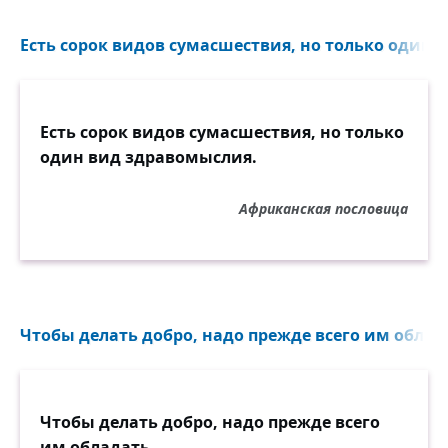
Тому порукой — города-герои
В огнях салюта в праздничную ночь!
Есть сорок видов сумасшествия, но только один 
И вечно тем сильна моя страна,
Что никого нигде не унижала.
Есть сорок видов сумасшествия, но только
Ведь доброта сильнее, чем война,
один вид здравомыслия.
Как бескорыстье действеннее жала.
Африканская пословица
Встаёт заря, светла и горяча.
И будет так вовеки нерушимо.
Россия начиналась не с меча,
И потому она непобедима!
Чтобы делать добро, надо прежде всего им облада
Чтобы делать добро, надо прежде всего
им обладать.