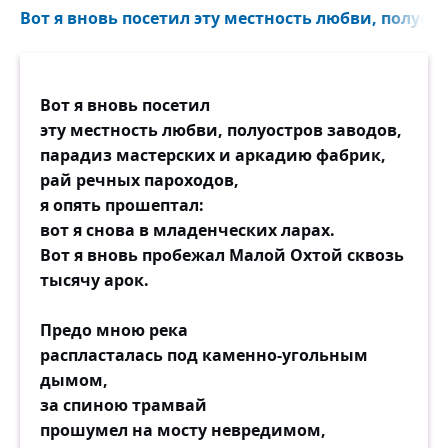
ничего уже больше не связано; никто их
Вот я вновь посетил эту местность любви, полуост
не уничтожил,
но забыть одну жизнь — человеку нужна,
как минимум,
Вот я вновь посетил
ещё одна жизнь. И я эту долю прожил.
эту местность любви, полуостров заводов,
парадиз мастерских и аркадию фабрик,
Повезло и тебе: где ещё, кроме разве что
рай речных пароходов,
фотографии,
я опять прошептал:
ты пребудешь всегда без морщин,
вот я снова в младенческих ларах.
молода, весела, глумлива?
Вот я вновь пробежал Малой Охтой сквозь
Ибо время, столкнувшись с памятью,
тысячу арок.
узнает о своём бесправии.
Я курю в темноте и вдыхаю гнильё
Предо мною река
отлива.
распласталась под каменно-угольным
дымом,
за спиною трамвай
прошумел на мосту невредимом,