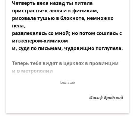
Четверть века назад ты питала
пристрастье к люля и к финикам,
рисовала тушью в блокноте, немножко
пела,
развлекалась со мной; но потом сошлась с
инженером-химиком
и, судя по письмам, чудовищно поглупела.
Теперь тебя видят в церквях в провинции
и в метрополии
на панихидах по общим друзьям, идущих
Больше
теперь сплошною
чередой; и я рад, что на свете есть
Иосиф Бродский
расстоянья более
немыслимые, чем между тобой и мною.
Не пойми меня дурно. С твоим голосом,
телом, именем