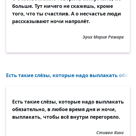
ежедневно куда-то уходим,
больше. Тут ничего не скажешь, кроме
словно кто-то вдали
того, что ты счастлив. А о несчастье люди
в новостройках прекрасно играет.
рассказывают ночи напролёт.
Разбегаемся все. Только смерть нас одна
собирает.
Эрих Мария Ремарк
Значит, нету разлук.
Существует громадная встреча.
Значит, кто-то нас вдруг
в темноте обнимает за плечи,
Есть такие слёзы, которые надо выплакать обязат
и, полны темноты,
и, полны темноты и покоя,
мы все вместе стоим над холодной
Есть такие слёзы, которые надо выплакать
блестящей рекою...
обязательно, в любое время дня и ночи,
выплакать, чтобы всё внутри перегорело.
Стивен Кинг