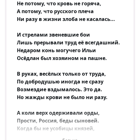
Не потому, что кровь не горяча,
А потому, что русского плеча
Ни разу в жизни злоба не касалась...
И стрелами звеневшие бои
Лишь прерывали труд её всегдашний.
Недаром конь могучего Ильи
Осёдлан был хозяином на пашне.
В руках, весёлых только от труда,
По добродушью иногда не сразу
Возмездие вздымалось. Это да.
Но жажды крови не было ни разу.
А коли верх одерживали орды,
Прости, Россия, беды сыновей.
Когда бы не усобицы князей,
То как же ордам дали бы по мордам!