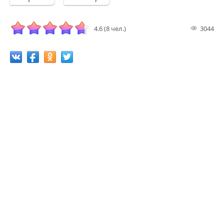
4.6 (8 чел.)
3044