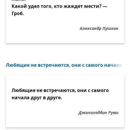
ярко-красный Адам
Какой удел того, кто жаждет мести? —
вдалеке появляется в арках,
Гроб.
невский ветер звенит заунывно в
развешанных арфах...
Александр Пушкин
Неужели не я,
освещённый тремя фонарями,
столько лет в темноте
по осколкам бежал пустырями,
Любящие не встречаются, они с самого начала друг
и сиянье небес
у подъёмного крана клубилось?
Неужели не я? Что-то здесь навсегда
изменилось...
Любящие не встречаются, они с самого
начала друг в друге.
По замёрзшим холмам
молчаливо несутся борзые,
Джалаладдин Руми
среди красных болот
возникают гудки поездные,