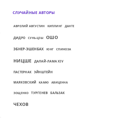
СЛУЧАЙНЫЕ АВТОРЫ
АВРЕЛИЙ АВГУСТИН
КИПЛИНГ
ДАНТЕ
 У МУЖЧИН ЕДИНСТВЕННОЕ...
ИЙ: КАЖДЫЙ МУЖЧИНА ИМЕЕТ КАКИЕ-НИ
ОШО
ДИДРО
СУНЬ-ЦЗЫ
ЭБНЕР-ЭШЕНБАХ
ЮНГ
СПИНОЗА
НИЦШЕ
ДАЛАЙ-ЛАМА XIV
ПАСТЕРНАК
ЭЙНШТЕЙН
МАЯКОВСКИЙ
КАМЮ
АВИЦЕННА
ТУРГЕНЕВ
БАЛЬЗАК
ЗОЩЕНКО
ЧЕХОВ