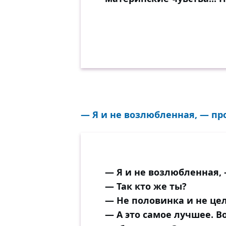
— Я и не возлюбленная, — про
— Я и не возлюбленная,
— Так кто же ты?
— Не половинка и не цело
— А это самое лучшее. 