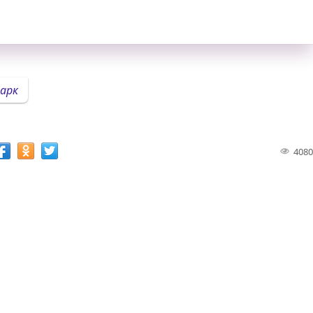
арк
4080