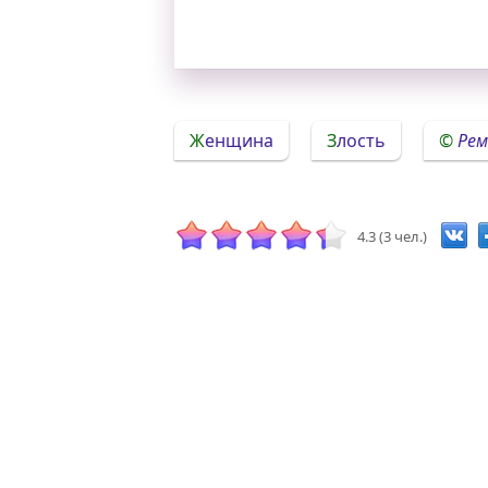
Женщина
Злость
Рем
4.3 (3 чел.)