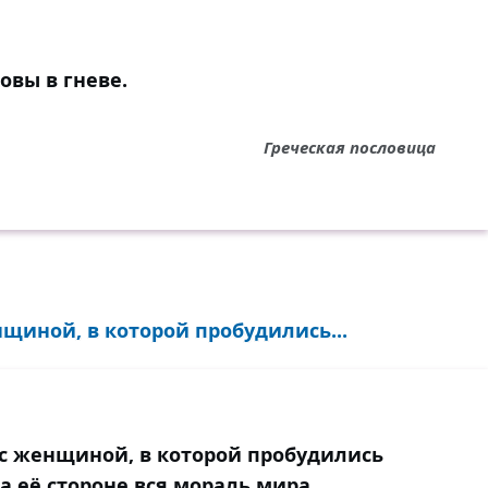
вы в гневе.
Греческая пословица
нщиной, в которой пробудились...
 с женщиной, в которой пробудились
а её стороне вся мораль мира...