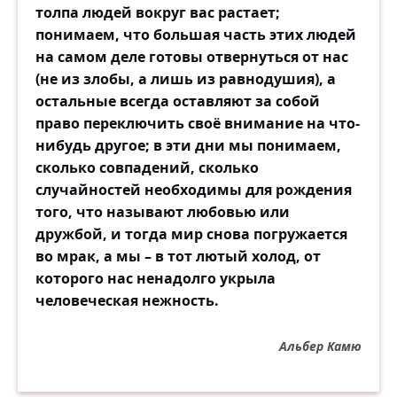
толпа людей вокруг вас растает;
понимаем, что большая часть этих людей
Падает снег, падает снег,
на самом деле готовы отвернуться от нас
По стёклам шуршит узорным.
(не из злобы, а лишь из равнодушия), а
А сквозь метель идёт человек,
остальные всегда оставляют за собой
И снег ему кажется чёрным...
право переключить своё внимание на что-
нибудь другое; в эти дни мы понимаем,
И если встретишь его в пути,
сколько совпадений, сколько
Пусть вздрогнет в душе звонок,
случайностей необходимы для рождения
Рванись к нему сквозь людской поток.
того, что называют любовью или
Останови! Подойди!
дружбой, и тогда мир снова погружается
во мрак, а мы – в тот лютый холод, от
которого нас ненадолго укрыла
человеческая нежность.
Альбер Камю