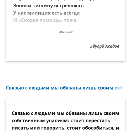
Звонки тишину встревожат.
У нас милиция есть всегда
И «Скорая помощь» тоже.
Больше
А если просто: падает снег
И тормоза не визжат,
Эдуард Асадов
А если просто идёт человек
И губы его дрожат?
А если в глазах у него тоска —
Два горьких чёрных флажка?
Какие звонки и сигналы есть,
Связью с людьми мы обязаны лишь своим собств
Чтоб подали людям весть?!
И разве тут может в расчёт идти
Связью с людьми мы обязаны лишь своим
Какой-то там этикет,
собственным усилиям: стоит перестать
Удобно иль нет к нему подойти,
писать или говорить, стоит обособиться, и
Знаком ты с ним или нет?