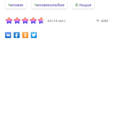
Человек
Человеколюбие
Ницше
4.6 (14 чел.)
4284