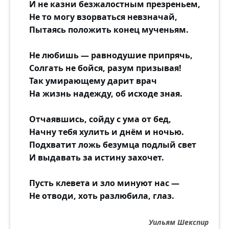
И не казни безжалостным презреньем,
Не то могу взорваться невзначай,
Пытаясь положить конец мученьям.
Не любишь — равнодушие припрячь,
Солгать не бойся, разум призывая!
Так умирающему дарит врач
На жизнь надежду, об исходе зная.
Отчаявшись, сойду с ума от бед,
Начну тебя хулить и днём и ночью.
Подхватит ложь безумца подлый свет
И выдавать за истину захочет.
Пусть клевета и зло минуют нас —
Не отводи, хоть разлюбила, глаз.
Уильям Шекспир