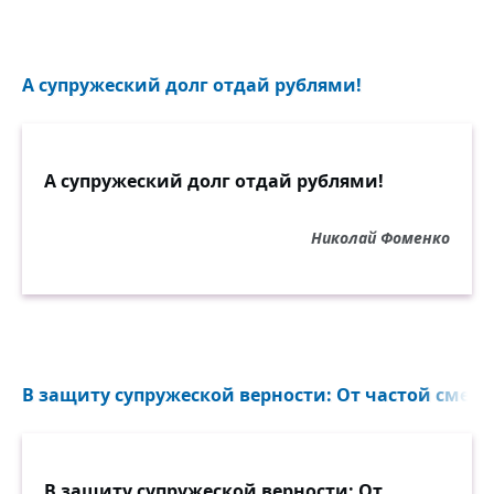
А супружеский долг отдай рублями!
А супружеский долг отдай рублями!
Николай Фоменко
В защиту супружеской верности: От частой смены
В защиту супружеской верности: От