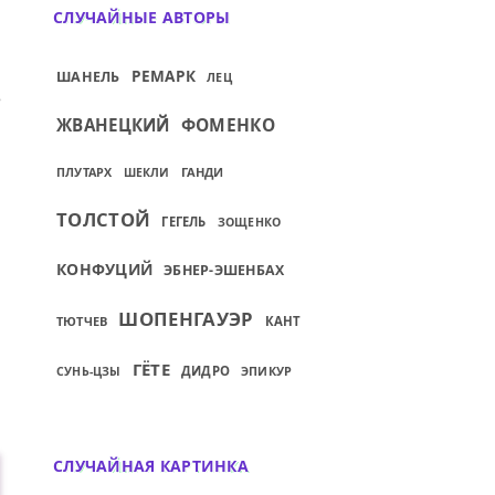
СЛУЧАЙНЫЕ АВТОРЫ
РЕМАРК
ШАНЕЛЬ
ЛЕЦ
ШЕ, А ДРУГИЕ ПОЗЖЕ...
ИЙ: ВСЕ ЖЕНЩИНЫ ХОТЯТ ОДНОГО, ПОТО
ФОМЕНКО
ЖВАНЕЦКИЙ
ПЛУТАРХ
ГАНДИ
ШЕКЛИ
ТОЛСТОЙ
ГЕГЕЛЬ
ЗОЩЕНКО
КОНФУЦИЙ
ЭБНЕР-ЭШЕНБАХ
ШОПЕНГАУЭР
ТЮТЧЕВ
КАНТ
ГЁТЕ
ДИДРО
ЭПИКУР
СУНЬ-ЦЗЫ
СЛУЧАЙНАЯ КАРТИНКА