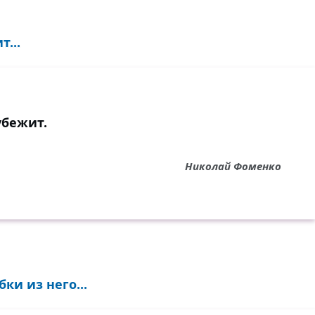
т...
убежит.
Николай Фоменко
ки из него...