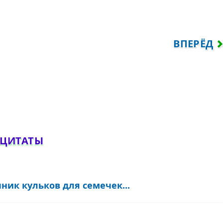
РОИЗОШЛИ ОТ ОБЕЗЬЯНЫ, НО ОДНИ РАНЬ
СЛЕДУЮЩ
ВПЕРЁД
обавить комментарий
 ЦИТАТЫ
ник кульков для семечек...