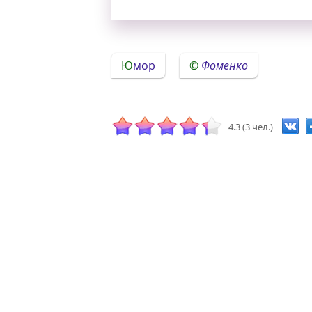
Юмор
Фоменко
4.3 (3 чел.)