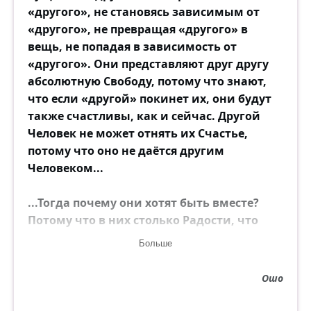
«другого», не становясь зависимым от
«другого», не превращая «другого» в
вещь, не попадая в зависимость от
«другого». Они представляют друг другу
абсолютную Свободу, потому что знают,
что если «другой» покинет их, они будут
также счастливы, как и сейчас. Другой
Человек не может отнять их Счастье,
потому что оно не даётся другим
Человеком...
...Тогда почему они хотят быть вместе?
Потому что в них столько Радости, что
они хотят излить её! Они рады делиться!
Больше
Это уже не потребность...
Ошо