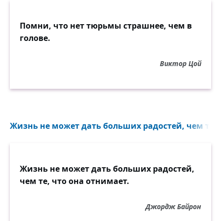
Уж лучше ты меня калечь, пытай, и
мучай.
Пусть будет всё — тюрьма, болезнь,
Помни, что нет тюрьмы страшнее, чем в
несчастный случай,
голове.
Я всё перенесу, но не лети так, жизнь.
Виктор Цой
Жизнь не может дать больших радостей, чем те, ч
Жизнь не может дать больших радостей,
чем те, что она отнимает.
Джордж Байрон