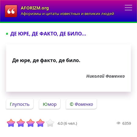
AFORIZM.org
Афоризмы и цитаты известных и великих людей
ДЕ ЮРЕ, ДЕ ФАКТО, ДЕ БИЛО...
Де юре, де факто, де било.
Николай Фоменко
Глупость
Юмор
Фоменко
4.0 (6 чел.)
6359