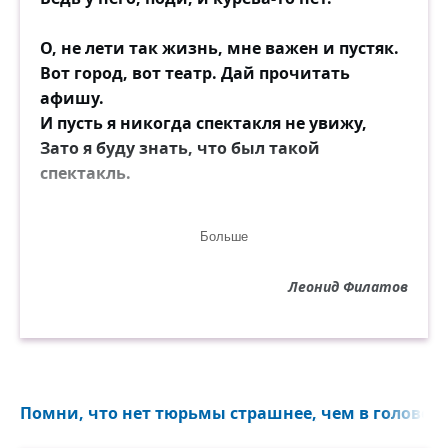
О, не лети так жизнь, мне важен и пустяк.
Вот город, вот театр. Дай прочитать
афишу.
И пусть я никогда спектакля не увижу,
Зато я буду знать, что был такой
спектакль.
О, не лети так жизнь, я от ветров рябой.
Больше
Мне нужно этот мир как следует
запомнить.
Леонид Филатов
А если повезёт, то даже и заполнить,
Хоть чьи-нибудь глаза, хоть сколь-нибудь
собой.
О не лети так жизнь, на миг хоть,
Помни, что нет тюрьмы страшнее, чем в голове...
задержись.