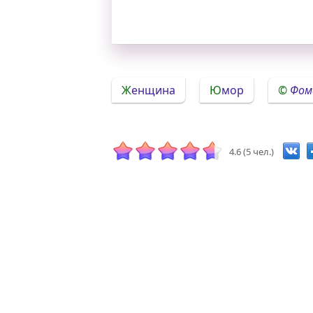
Женщина
Юмор
Фом
4.6 (5 чел.)