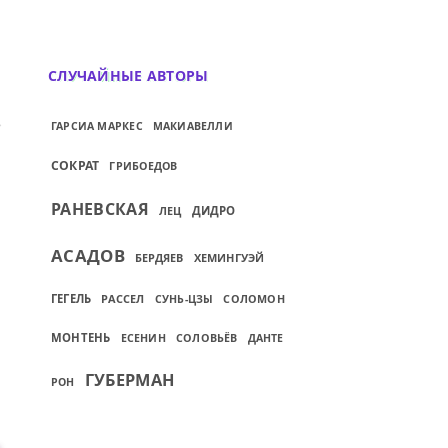
СЛУЧАЙНЫЕ АВТОРЫ
Й: ДЕ ЮРЕ, ДЕ ФАКТО, ДЕ БИЛО...
ГАРСИА МАРКЕС
МАКИАВЕЛЛИ
СОКРАТ
ГРИБОЕДОВ
РАНЕВСКАЯ
ЛЕЦ
ДИДРО
АСАДОВ
БЕРДЯЕВ
ХЕМИНГУЭЙ
ГЕГЕЛЬ
РАССЕЛ
СУНЬ-ЦЗЫ
СОЛОМОН
МОНТЕНЬ
ЕСЕНИН
СОЛОВЬЁВ
ДАНТЕ
ГУБЕРМАН
РОН