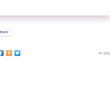
енко
3752