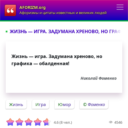
AFORIZM.org
Афоризмы и цитаты известных и великих людей
ЖИЗНЬ — ИГРА. ЗАДУМАНА ХРЕНОВО, НО ГРАФИК
Жизнь — игра. Задумана хреново, но
графика — обалденная!
Николай Фоменко
Жизнь
Игра
Юмор
Фоменко
4.6 (8 чел.)
4546