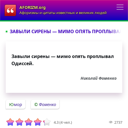
AFORIZM.org
Афоризмы и цитаты известных и великих людей
ЗАВЫЛИ СИРЕНЫ — МИМО ОПЯТЬ ПРОПЛЫВАЛ ОД
Завыли сирены — мимо опять проплывал
Одиссей.
Николай Фоменко
Юмор
Фоменко
4.3 (4 чел.)
2737