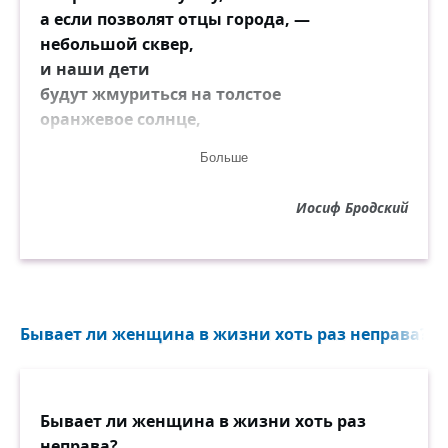
а если позволят отцы города, —
небольшой сквер,
и наши дети
будут жмуриться на толстое
оранжевое солнце,
принимая фигуру на пьедестале
Больше
за признанного мыслителя,
композитора
Иосиф Бродский
или генерала.
У подножия пьедестала — ручаюсь —
каждое утро будут появляться
цветы.
Бывает ли женщина в жизни хоть раз неправа?..
Поставим памятник,
который никому не помешает.
Даже шофёры
будут любоваться его величественным
Бывает ли женщина в жизни хоть раз
силуэтом.
неправа?