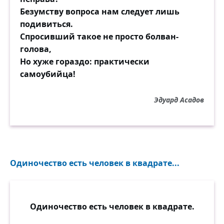
В сквере
Безумству вопроса нам следует лишь
будут устраиваться свидания.
подивиться.
Поставим памятник,
Спросивший такое не просто болван-
мимо которого мы будем спешить на
голова,
работу,
Но хуже гораздо: практически
около которого
самоубийца!
будут фотографироваться иностранцы.
Ночью мы подсветим его снизу
Эдуард Асадов
прожекторами.
Поставим памятник лжи.
Одиночество есть человек в квадрате...
Одиночество есть человек в квадрате.