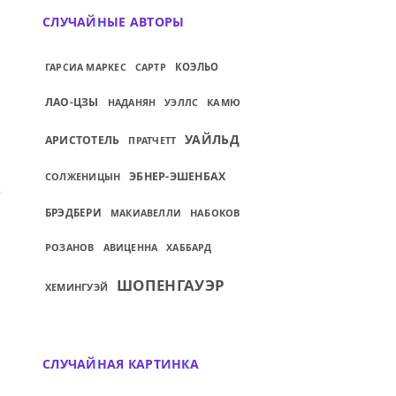
СЛУЧАЙНЫЕ АВТОРЫ
КОЭЛЬО
ГАРСИА МАРКЕС
САРТР
ЛАО-ЦЗЫ
КАМЮ
НАДАНЯН
УЭЛЛС
УАЙЛЬД
АРИСТОТЕЛЬ
ПРАТЧЕТТ
ЭБНЕР-ЭШЕНБАХ
СОЛЖЕНИЦЫН
ИЙ: ЕСЛИ ВЫ РЕШИЛИ ДЕЙСТВОВАТЬ, ЗА
БРЭДБЕРИ
НАБОКОВ
МАКИАВЕЛЛИ
РОЗАНОВ
АВИЦЕННА
ХАББАРД
ШОПЕНГАУЭР
ХЕМИНГУЭЙ
СЛУЧАЙНАЯ КАРТИНКА