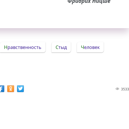
Фридрих Ницше
Нравственность
Стыд
Человек
3533