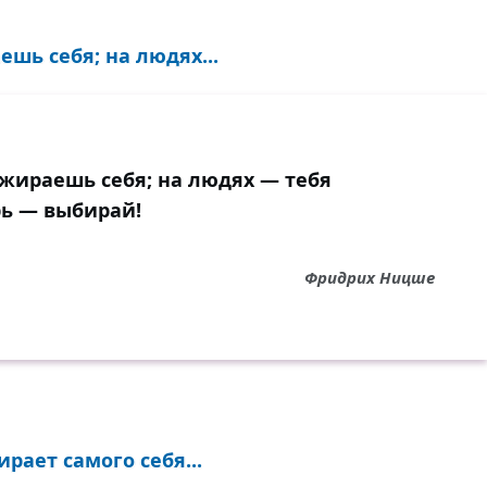
шь себя; на людях...
ожираешь себя; на людях — тебя
ь — выбирай!
Фридрих Ницше
рает самого себя...