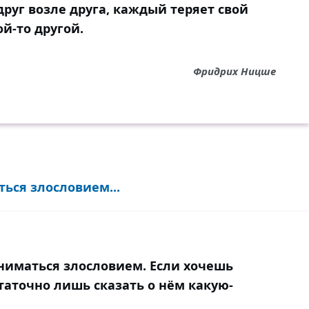
друг возле друга, каждый теряет свой
ой-то другой.
Фридрих Ницше
ься злословием...
аниматься злословием. Если хочешь
таточно лишь сказать о нём какую-