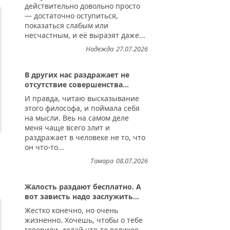
действительно довольно просто
— достаточно оступиться,
показаться слабым или
несчастным, и её выразят даже...
Надежда
27.07.2026
В других нас раздражает не
отсутствие совершенства...
И правда, читаю высказывание
этого философа, и поймала себя
на мысли. Веь на самом деле
меня чаще всего злит и
раздражает в человеке не то, что
он что-то...
Тамара
08.07.2026
Жалость раздают бесплатно. А
вот зависть надо заслужить...
Жестко конечно, но очень
жизненно. Хочешь, чтобы о тебе
говорили, делай что-то великое,