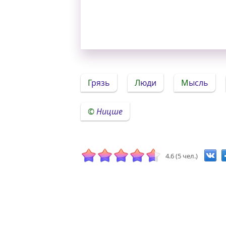
Грязь
Люди
Мысль
Ницше
4.6 (5 чел.)