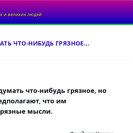
х и великих людей
ТЬ ЧТО-НИБУДЬ ГРЯЗНОЕ...
думать что-нибудь грязное, но
едполагают, что им
грязные мысли.