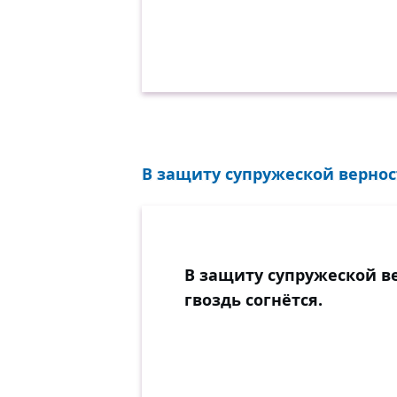
В защиту супружеской верност
В защиту супружеской в
гвоздь согнётся.