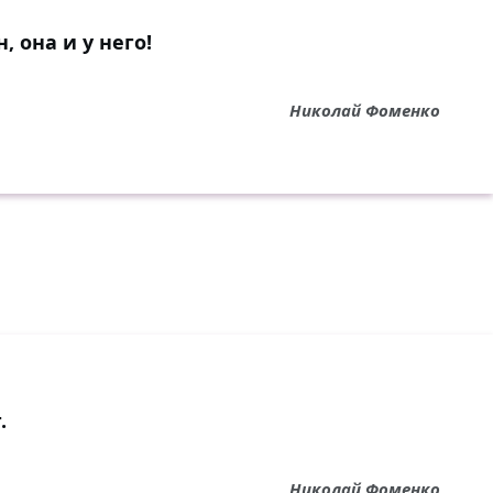
, она и у него!
Николай Фоменко
.
Николай Фоменко