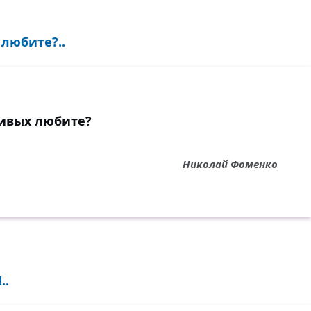
 любите?..
сивых любите?
Николай Фоменко
..