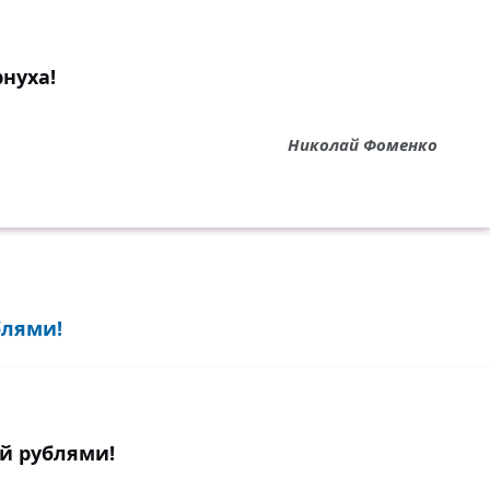
рнуха!
Николай Фоменко
блями!
ай рублями!