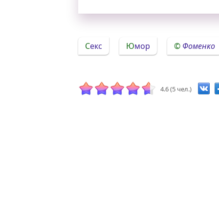
Секс
Юмор
Фоменко
4.6 (5 чел.)