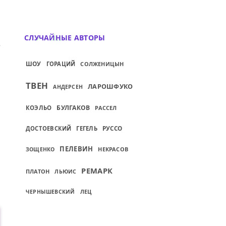
СЛУЧАЙНЫЕ АВТОРЫ
МОГЛА...
ИЙ: МЕСТО КЛИЗМЫ ИЗМЕНИТЬ НЕЛЬЗЯ.
ШОУ
ГОРАЦИЙ
СОЛЖЕНИЦЫН
ТВЕН
ЛАРОШФУКО
АНДЕРСЕН
БУЛГАКОВ
КОЭЛЬО
РАССЕЛ
РУССО
ДОСТОЕВСКИЙ
ГЕГЕЛЬ
ПЕЛЕВИН
НЕКРАСОВ
ЗОЩЕНКО
РЕМАРК
ПЛАТОН
ЛЬЮИС
ЛЕЦ
ЧЕРНЫШЕВСКИЙ