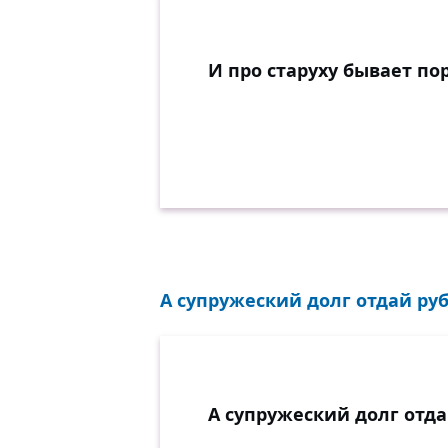
И про старуху бывает по
А супружеский долг отдай ру
А супружеский долг отд