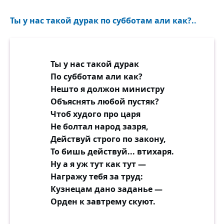
Ты у нас такой дурак по субботам али как?..
Ты у нас такой дурак
По субботам али как?
Нешто я должон министру
Объяснять любой пустяк?
Чтоб худого про царя
Не болтал народ зазря,
Действуй строго по закону,
То бишь действуй... втихаря.
Ну а я уж тут как тут —
Награжу тебя за труд:
Кузнецам дано заданье —
Орден к завтрему скуют.