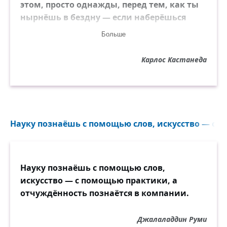
этом, просто однажды, перед тем, как ты
нырнёшь в бездну — если наберёшься
дерзости пройти по её краю, если будешь
Больше
достаточно смел, чтобы не отклониться на
пути, — ты придёшь к присущим воинам
Карлос Кастанеда
выводам об упорядоченности и
уравновешенности, бесконечно более
достойным тебя, чем навязчивые идеи о
шаманах Древней Мексики.
Науку познаёшь с помощью слов, искусство — с 
Науку познаёшь с помощью слов,
искусство — с помощью практики, а
отчуждённость познаётся в компании.
Джалаладдин Руми