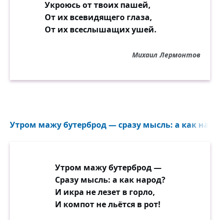
Укроюсь от твоих пашей,
От их всевидящего глаза,
От их всеслышащих ушей.
Михаил Лермонтов
Утром мажу бутерброд — сразу мысль: а как народ
Утром мажу бутерброд —
Сразу мысль: а как народ?
И икра не лезет в горло,
И компот не льётся в рот!