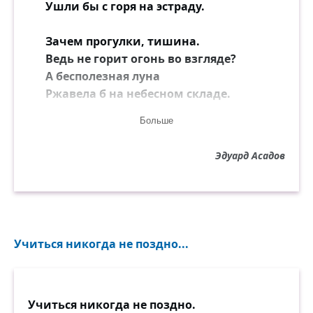
Ушли бы с горя на эстраду.
Зачем прогулки, тишина.
Ведь не горит огонь во взгляде?
А бесполезная луна
Ржавела б на небесном складе.
Больше
Представь: никто не смог влюбиться.
И люди стали крепче спать,
Эдуард Асадов
Плотнее кушать, реже бриться,
Стихи забросили читать...
Но нет, недаром есть луна
И звучный перебор гитары,
Учиться никогда не поздно...
Не зря приходит к нам весна
И по садам гуляют пары.
Бросай сомнения свои!
Учиться никогда не поздно.