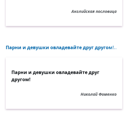
Люби и верь. Чего же проще?
Не зря ночные соловья
Английская пословица
До хрипоты поют по рощам!
Парни и девушки овладевайте друг другом!..
Парни и девушки овладевайте друг
другом!
Николай Фоменко