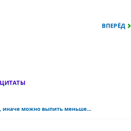
 ДЕВОЧКИ, КРАСИВЫХ ЛЮБИТЕ?..
СЛЕДУЮЩИ
ВПЕРЁД
обавить комментарий
 ЦИТАТЫ
у, иначе можно выпить меньше...