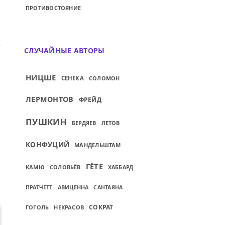
ПРОТИВОСТОЯНИЕ
Й: ПЕТЯ ИДЁТ НА МИТИНГ, А МИТЯ ИДЁТ 
СЛУЧАЙНЫЕ АВТОРЫ
НИЦШЕ
СЕНЕКА
СОЛОМОН
ЛЕРМОНТОВ
ФРЕЙД
ПУШКИН
БЕРДЯЕВ
ЛЕТОВ
КОНФУЦИЙ
МАНДЕЛЬШТАМ
ГЁТЕ
КАМЮ
СОЛОВЬЁВ
ХАББАРД
АВИЦЕННА
ПРАТЧЕТТ
САНТАЯНА
СОКРАТ
ГОГОЛЬ
НЕКРАСОВ