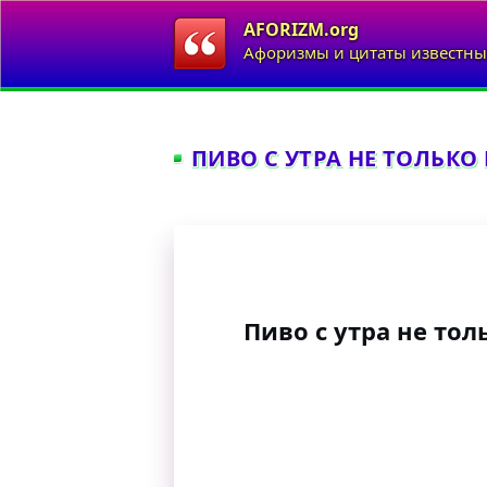
AFORIZM.org
Афоризмы и цитаты известны
ПИВО С УТРА НЕ ТОЛЬКО 
Пиво с утра не тол