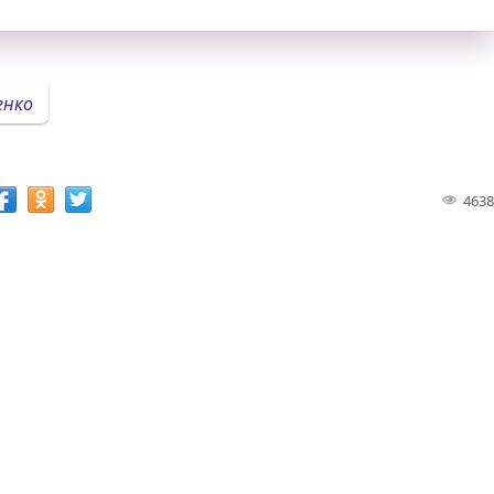
нко
4638