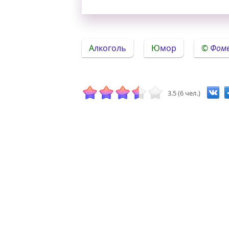
Алкоголь
Юмор
Фоме
3.5 (6 чел.)