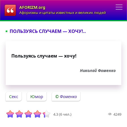
AFORIZM.org
Афоризмы и цитаты известных и великих людей
ПОЛЬЗУЯСЬ СЛУЧАЕМ — ХОЧУ!..
Пользуясь случаем — хочу!
Николай Фоменко
Секс
Юмор
Фоменко
4.3 (6 чел.)
4249