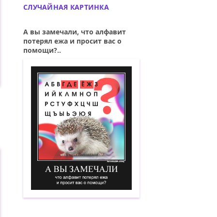
СЛУЧАЙНАЯ КАРТИНКА
А вы замечали, что алфавит
потерял ежа и просит вас о
помощи?..
А вы замечали, что алфавит потерял е