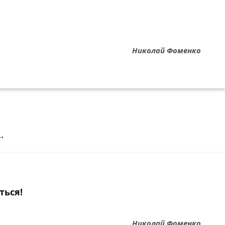
Николай Фоменко
.
ться!
Николай Фоменко