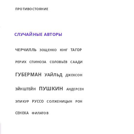
ПРОТИВОСТОЯНИЕ
ИЙ: ТИХА УКРАИНСКАЯ НОЧЬ, НО САЛО Н
СЛУЧАЙНЫЕ АВТОРЫ
ЧЕРЧИЛЛЬ
ЮНГ
ТАГОР
ЗОЩЕНКО
РЕРИХ
СПИНОЗА
СААДИ
СОЛОВЬЁВ
ГУБЕРМАН
УАЙЛЬД
ДЖЕКСОН
ПУШКИН
ЭЙНШТЕЙН
АНДЕРСЕН
ЭПИКУР
РУССО
СОЛЖЕНИЦЫН
РОН
СЕНЕКА
ФИЛАТОВ