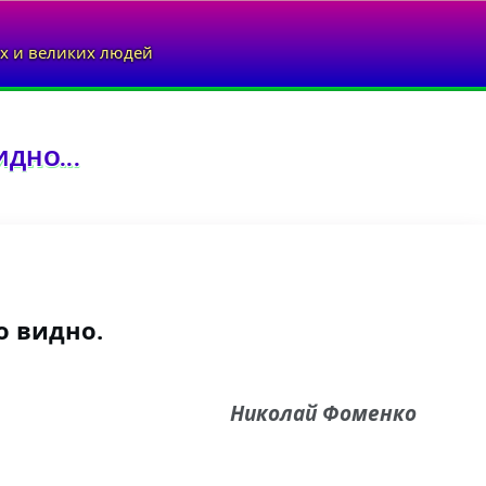
х и великих людей
ИДНО...
о видно.
Николай Фоменко