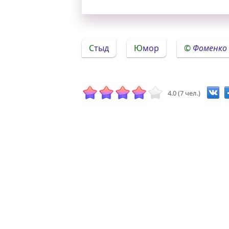
Стыд
Юмор
Фоменко
4.0 (7 чел.)