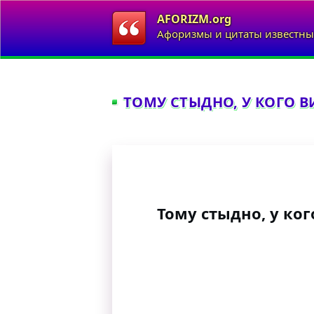
AFORIZM.org
Афоризмы и цитаты известны
ТОМУ СТЫДНО, У КОГО В
Тому стыдно, у ког