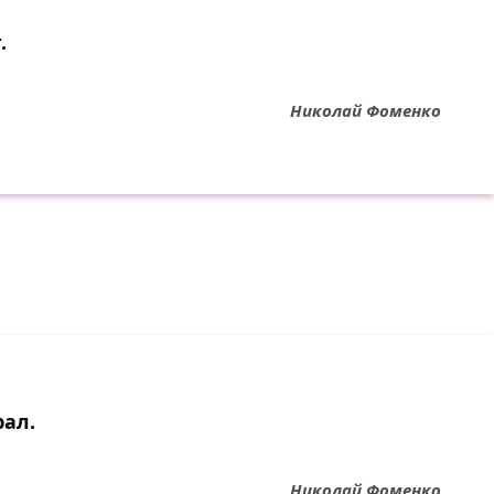
.
Николай Фоменко
рал.
Николай Фоменко