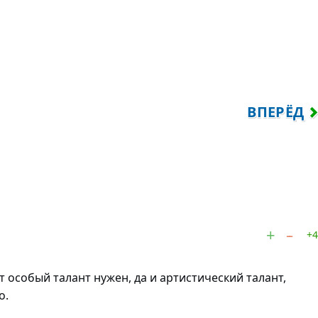
УЖНО ДВА ГОДА ЧТОБЫ, НАУЧИТЬСЯ ГОВО
СЛЕДУЮЩ
ВПЕРЁД
+4
т особый талант нужен, да и артистический талант,
о.