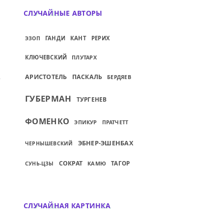
СЛУЧАЙНЫЕ АВТОРЫ
ГАНДИ
КАНТ
РЕРИХ
ЭЗОП
КЛЮЧЕВСКИЙ
ПЛУТАРХ
РИТЬ, И ШЕСТЬДЕСЯТ ЛЕТ...
ИЙ: ХОЧЕШЬ БОЛЬШОГО И ЧИСТОГО — П
АРИСТОТЕЛЬ
ПАСКАЛЬ
БЕРДЯЕВ
ГУБЕРМАН
ТУРГЕНЕВ
ФОМЕНКО
ЭПИКУР
ПРАТЧЕТТ
ЭБНЕР-ЭШЕНБАХ
ЧЕРНЫШЕВСКИЙ
СОКРАТ
ТАГОР
КАМЮ
СУНЬ-ЦЗЫ
СЛУЧАЙНАЯ КАРТИНКА