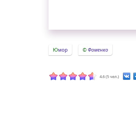
Юмор
Фоменко
4.6 (5 чел.)