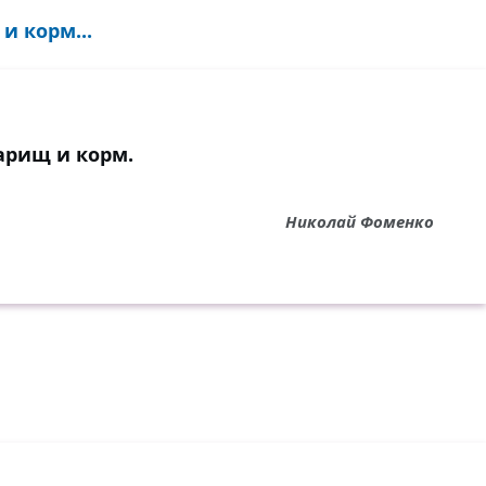
и корм...
варищ и корм.
Николай Фоменко