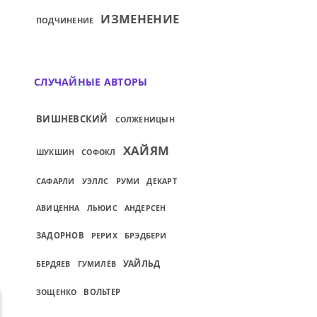
ИЗМЕНЕНИЕ
ПОДЧИНЕНИЕ
ПОСИЛЬНА УМУ...
ИЙ: Я ЛЮБЛЮ ТЕБЯ ЖИЗНЬ! НУ А ТЫ МЕНЯ
СЛУЧАЙНЫЕ АВТОРЫ
ВИШНЕВСКИЙ
СОЛЖЕНИЦЫН
ХАЙЯМ
ШУКШИН
СОФОКЛ
САФАРЛИ
РУМИ
УЭЛЛС
ДЕКАРТ
АВИЦЕННА
ЛЬЮИС
АНДЕРСЕН
ЗАДОРНОВ
РЕРИХ
БРЭДБЕРИ
УАЙЛЬД
БЕРДЯЕВ
ГУМИЛЁВ
ВОЛЬТЕР
ЗОЩЕНКО