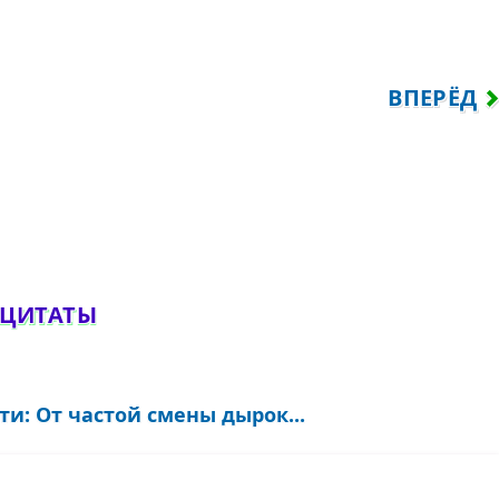
АДЦАТЬ ПЕРВОГО ВЕКА, КОГДА ЖИЗНЬ НЕ
СЛЕДУЮЩ
ВПЕРЁД
обавить комментарий
 ЦИТАТЫ
и: От частой смены дырок...