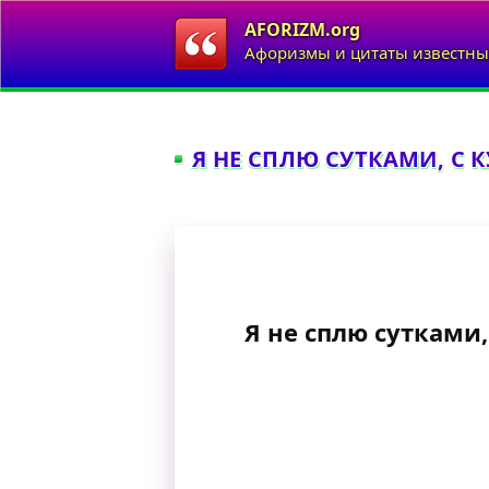
AFORIZM.org
Афоризмы и цитаты известны
Я НЕ СПЛЮ СУТКАМИ, С К
Я не сплю сутками,