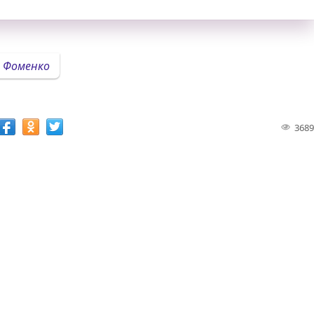
Фоменко
3689