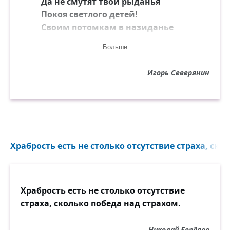
Да не смутят твои рыданья
Покоя светлого детей!
Своим потомкам в назиданье
Страдайте стойче и святей!
Больше
Любите глубже и верней —
Игорь Северянин
Как любят вас, не рассуждая,
Своим порывом побуждая
Гнать сонмы мертвенных теней...
Бессмертен, кто любил, страдая,
Любите глубже и верней!
Храбрость есть не столько отсутствие страха, скол
Храбрость есть не столько отсутствие
страха, сколько победа над страхом.
Николай Бердяев