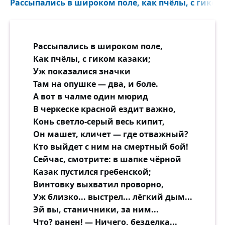
Рассыпались в широком поле, как пчёлы, с гиком 
Рассыпались в широком поле,
Как пчёлы, с гиком казаки;
Уж показалися значки
Там на опушке — два, и боле.
А вот в чалме один мюрид
В черкеске красной ездит важно,
Конь светло-серый весь кипит,
Он машет, кличет — где отважный?
Кто выйдет с ним на смертный бой!
Сейчас, смотрите: в шапке чёрной
Казак пустился гребенской;
Винтовку выхватил проворно,
Уж близко... выстрел... лёгкий дым...
Эй вы, станичники, за ним...
Что? ранен! — Ничего, безделка...