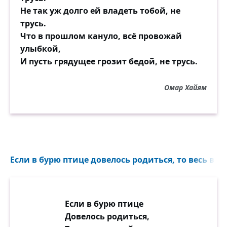
Не так уж долго ей владеть тобой, не
Чтоб, нравясь быть самыми лучшими,
трусь.
первыми,
Что в прошлом кануло, всё провожай
Чтоб как-то «подкрасить» характер свой,
улыбкой,
Скупые на время становятся щедрыми,
И пусть грядущее грозит бедой, не трусь.
Неверные — сразу ужасно верными.
А лгуньи за правду стоят горой.
Омар Хайям
Стремясь, чтобы ярче зажглась звезда,
Влюблённые словно на цыпочки встали
И вроде красивей и лучше стали.
«Ты любишь?» — «Конечно!»
«А ты меня?» — «Да!»
Если в бурю птице довелось родиться, то весь век 
И всё. Теперь они муж и жена.
А дальше всё так, как случиться и должно;
Если в бурю птице
Ну сколько на цыпочках выдержать
Довелось родиться,
можно?!